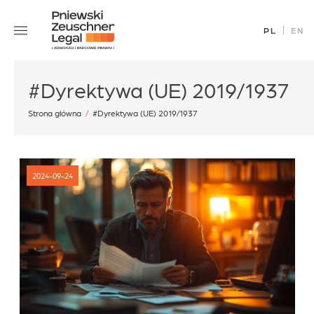
Skip
Zespół
to
PL
EN
Specjalizacje
content
Sukcesy
#Dyrektywa (UE) 2019/1937
Blog
Aktualności
Strona główna
/
#Dyrektywa (UE) 2019/1937
Kariera
Kontakt
2024-09-24
office@pz.legal