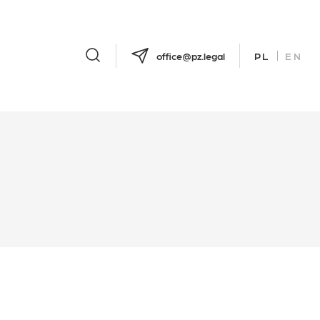
office@pz.legal
PL
EN