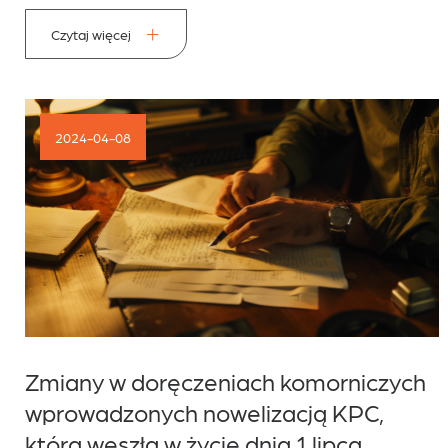
Czytaj więcej
2024-04-08
Zmiany w doręczeniach komorniczych
wprowadzonych nowelizacją KPC,
która weszła w życie dnia 1 lipca