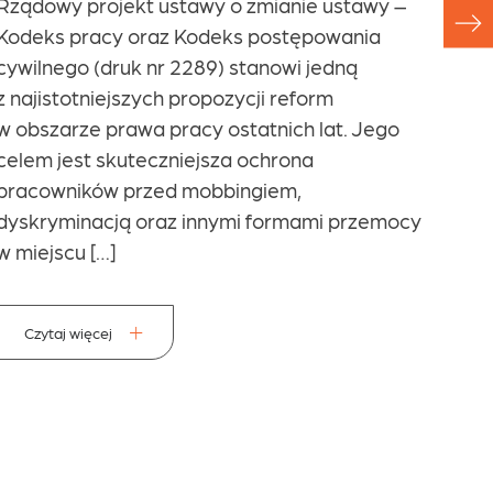
Rządowy projekt ustawy o zmianie ustawy –
prz
Kodeks pracy oraz Kodeks postępowania
w t
cywilnego (druk nr 2289) stanowi jedną
dro
z najistotniejszych propozycji reform
w obszarze prawa pracy ostatnich lat. Jego
Na T
celem jest skuteczniejsza ochrona
albo
pracowników przed mobbingiem,
nigd
dyskryminacją oraz innymi formami przemocy
umow
w miejscu […]
Wyro
2025
„Wyr
Czytaj więcej
Kons
C