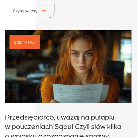
Czytaj więcej
2024-11-07
Przedsiębiorco, uważaj na pułapki
w pouczeniach Sądu! Czyli słów kilka
o wniosku o rozpoznanie sprawy