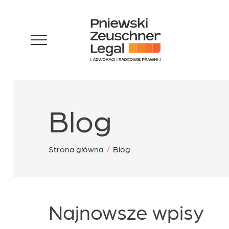
Skip
Zespół
to
content
Specjalizacje
Blog
Sukcesy
Strona główna
/
Blog
Blog
Najnowsze wpisy
Aktualności