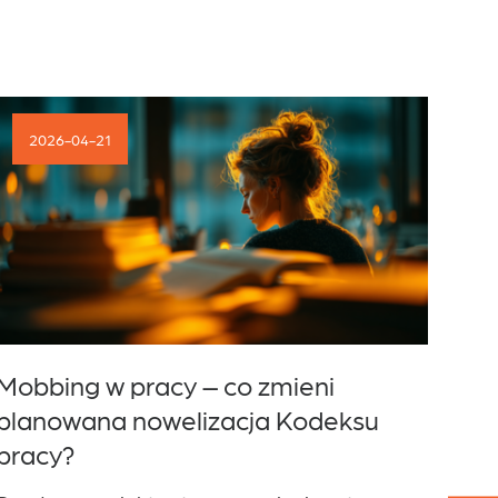
2026-04-21
2
Mobbing w pracy – co zmieni
Na 
planowana nowelizacja Kodeksu
ene
pracy?
prz
try