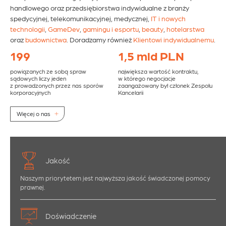
handlowego oraz przedsiębiorstwa indywidualne z branży
spedycyjnej, telekomunikacyjnej, medycznej,
IT i nowych
technologii
,
GameDev
,
gamingu i esportu
,
beauty
,
hotelarstwa
oraz
budownictwa
. Doradzamy również
Klientowi indywidualnemu
.
199
1,5 mld PLN
powiązanych ze sobą spraw
największa wartość kontraktu,
sądowych liczy jeden
w którego negocjacje
z prowadzonych przez nas sporów
zaangażowany był członek Zespołu
korporacyjnych
Kancelarii
Więcej o nas
Jakość
Naszym priorytetem jest najwyższa jakość świadczonej pomocy
prawnej.
Doświadczenie