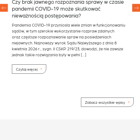
Czy brak jawnego rozpoznania sprawy w czasie
Up
ok
pandemii COVID-19 może skutkować
z 
?
nieważnością postępowania?
Ha
Pandemia COVID-19 przyniosła wiele zmian w funkcjonowaniu
Do 
sądów, w tym szerokie wykorzystanie rozpraw zdalnych
Min
oraz częstsze rozpoznawanie spraw na posiedzeniach
han
niejawnych. Najnowszy wyrok Sądu Najwyższego z dnia 8
Spr
ych
kwietnia 2026 r., sygn. II CSKP 219/23, dowodzi, że nie zawsze
nad
jednak takie rozwiązania były w pełni […]
z o
reg
gos
Czytaj więcej
C
Zobacz wszystkie wpisy