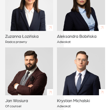
Zuzanna Łozińska
Aleksandra Bobińska
Ju
Radca prawny
Adwokat
As
Jan Wosiura
Krystian Michalski
Of counsel
Adwokat