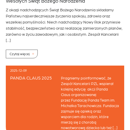
Wesołych Świąt Bożego Narodzenia
Z okazji nadchodzących Świąt Bożego Narodzenia składamy
Państwu najserdeczniejsze życzenia spokoju, zdrowia oraz
wszelkiej pomyślności. Niech nadchodzący Nowy Rok przyniesie
stabilność, bezpieczeństwo oraz realizację zamierzonych planów,
zarówno w życiu zawodowym, jak i osobistym. Zespół Kancelarii
[…]
Czytaj więcej
2025-12-09
PANDA CLAUS 2025
Pragniemy poinformować, że
Zespół Kancelarii PZL wspierał
kolejną edycję akcji Panda
Claus organizowanej
przez Fundację Panda Team im.
Michałka Tarachowicza. Fundacja
zajmuje się opieką oraz
wsparciem dla rodzin, które
mierzą się z chorobą
nowotworową dziecka lub też […]