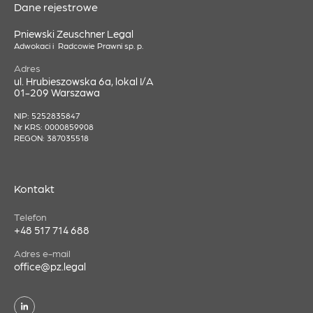
Dane rejestrowe
Pniewski Zeuschner Legal
Adwokaci i Radcowie Prawni sp. p.
Adres
ul. Hrubieszowska 6a, lokal I/A
01-209 Warszawa
NIP: 5252835847
Nr KRS: 0000859908
REGON: 387035518
Kontakt
Telefon
+48 517 714 688
Adres e-mail
office@pz.legal