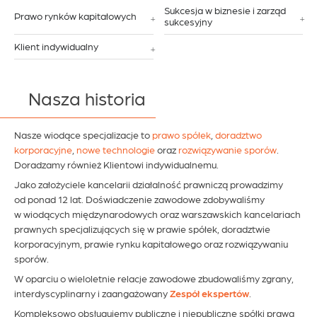
Sukcesja w biznesie i zarząd
Prawo rynków kapitałowych
sukcesyjny
Klient indywidualny
Nasza historia
Nasze wiodące specjalizacje to
prawo spółek
,
doradztwo
korporacyjne
,
nowe technologie
oraz
rozwiązywanie sporów
.
Doradzamy również Klientowi indywidualnemu.
Jako założyciele kancelarii działalność prawniczą prowadzimy
od ponad 12 lat. Doświadczenie zawodowe zdobywaliśmy
w wiodących międzynarodowych oraz warszawskich kancelariach
prawnych specjalizujących się w prawie spółek, doradztwie
korporacyjnym, prawie rynku kapitałowego oraz rozwiązywaniu
sporów.
W oparciu o wieloletnie relacje zawodowe zbudowaliśmy zgrany,
interdyscyplinarny i zaangażowany
Zespół ekspertów
.
Kompleksowo obsługujemy publiczne i niepubliczne spółki prawa