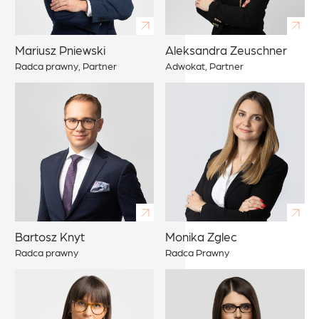
Mariusz Pniewski
Aleksandra Zeuschner
Ma
Radca prawny, Partner
Adwokat, Partner
Ad
Bartosz Knyt
Monika Zglec
Pa
Radca prawny
Radca Prawny
Ap