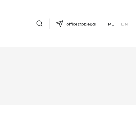
office@pz.legal
PL
EN