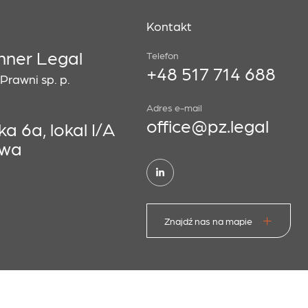
Kontakt
hner Legal
Telefon
+48 517 714 688
rawni sp. p.
Adres e-mail
office@pz.legal
a 6a, lokal I/A
awa
Znajdź nas na mapie