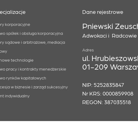
ecjalizacje
Dane rejestrowe
Pniewski Zeusc
ry korporacyjne
wo spółek i obsługa korporacyjna
Adwokaci i Radcowie P
ry sądowe i arbitrażowe, mediacja
Adres
owy
ul. Hrubieszowsk
i nowe technologie
01-209 Warsz
wo pracy i kontrakty menedżerskie
wo rynków kapitałowych
NIP: 5252835847
cesja w biznesie i zarząd sukcesyjny
Nr KRS: 0000859908
ent indywidualny
REGON: 387035518