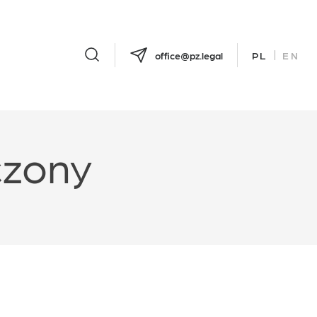
office@pz.legal
PL
EN
czony