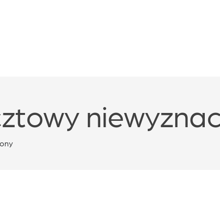
cztowy niewyzna
zony