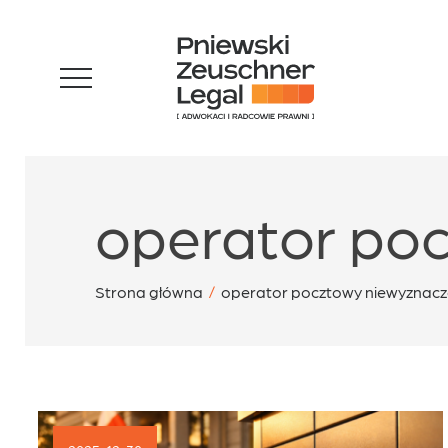
Skip
Zespół
to
content
Specjalizacje
operator po
Sukcesy
Strona główna
/
operator pocztowy niewyznac
Blog
Aktualności