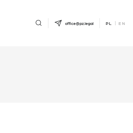
office@pz.legal
PL
EN