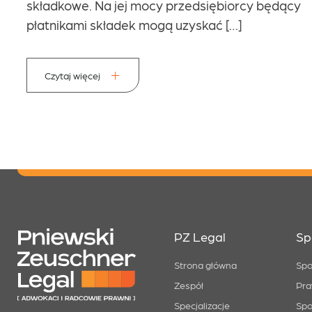
składkowe. Na jej mocy przedsiębiorcy będący
płatnikami składek mogą uzyskać […]
Czytaj więcej
PZ Legal
Sp
Strona główna
Spo
Zespół
Pra
Specjalizacje
Spo