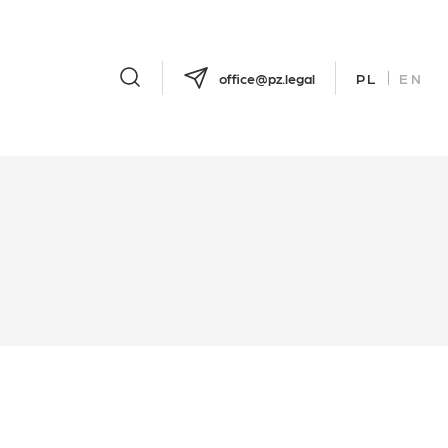
office@pz.legal
PL
EN