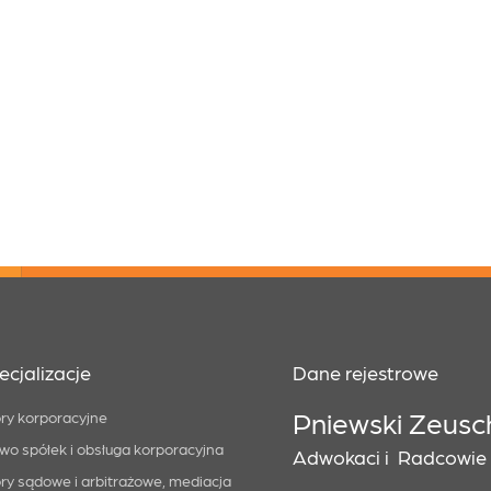
ecjalizacje
Dane rejestrowe
Pniewski Zeusc
ry korporacyjne
wo spółek i obsługa korporacyjna
Adwokaci i Radcowie P
ry sądowe i arbitrażowe, mediacja