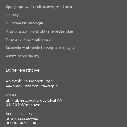
Spory sądowe i arbitrażowe, mediacja
Umowy
IT i nowe technologie
Prawo pracy i kontrakty menedżerskie
Prawo rynków kapitałowych
Sukcesja w biznesie i zarząd sukcesyjny
Klient indywidualny
Dane rejestrowe
Pniewski Zeuschner Legal
Adwokaci i Radcowie Prawni sp. p.
Adres
ul. Hrubieszowska 6a, lokal I/A
01-209 Warszawa
NIP: 5252835847
Nr KRS: 0000859908
REGON: 387035518