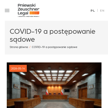
Skip
Zespół
to
PL
EN
Specjalizacje
content
Sukcesy
COVID-19 a postępowanie
Blog
sądowe
Aktualności
Kariera
Strona główna
/
COVID-19 a postępowanie sądowe
Kontakt
2026-05-14
office@pz.legal