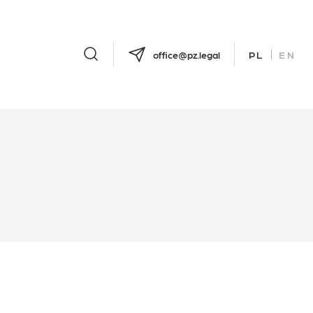
office@pz.legal
PL
EN