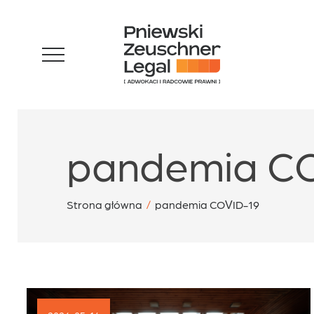
Skip
Zespół
to
content
Specjalizacje
pandemia C
Sukcesy
Strona główna
/
pandemia COVID-19
Blog
Aktualności