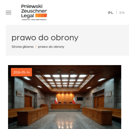
Skip
Zespół
to
PL
EN
Specjalizacje
content
Sukcesy
prawo do obrony
Blog
Aktualności
Strona główna
/
prawo do obrony
Kariera
Kontakt
2026-05-14
office@pz.legal