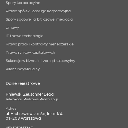
Spory korporacyjne
Prawo spółek i obsługa korporacyjna
Spory sądowe i arbitrażowe, mediacja
Umowy
IT i nowe technologie
Prawo pracy i kontrakty menedżerskie
Prawo rynków kapitałowych
Sukcesja w biznesie i zarząd sukcesyjny
Klient indywidualny
Dane rejestrowe
Pniewski Zeuschner Legal
Adwokaci i Radcowie Prawni sp. p.
Adres
ul. Hrubieszowska 6a, lokal I/A
01-209 Warszawa
NIP: 5252835847