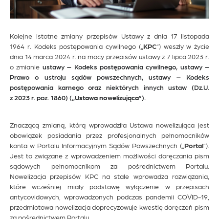
Kolejne istotne zmiany przepisów Ustawy z dnia 17 listopada
1964 r. Kodeks postępowania cywilnego („
KPC
”) weszły w życie
dnia 14 marca 2024 r. na mocy przepisów ustawy z 7 lipca 2023 r.
o zmianie
ustawy – Kodeks postępowania cywilnego, ustawy –
Prawo o ustroju sądów powszechnych, ustawy – Kodeks
postępowania karnego oraz niektórych innych ustaw (Dz.U.
z 2023 r. poz. 1860) („
Ustawa nowelizująca
”).
Znaczącą zmianą, którą wprowadziła Ustawa nowelizująca jest
obowiązek posiadania przez profesjonalnych pełnomocników
konta w Portalu Informacyjnym Sądów Powszechnych („
Portal
”).
Jest to związane z wprowadzeniem możliwości doręczania pism
sądowych pełnomocnikom za pośrednictwem Portalu.
Nowelizacja przepisów KPC na stałe wprowadza rozwiązania,
które wcześniej miały podstawę wyłączenie w przepisach
antycovidowych, wprowadzonych podczas pandemii COVID-19,
przedmiotowa nowelizacja doprecyzowuje kwestię doręczeń pism
za pośrednictwem Portalu.