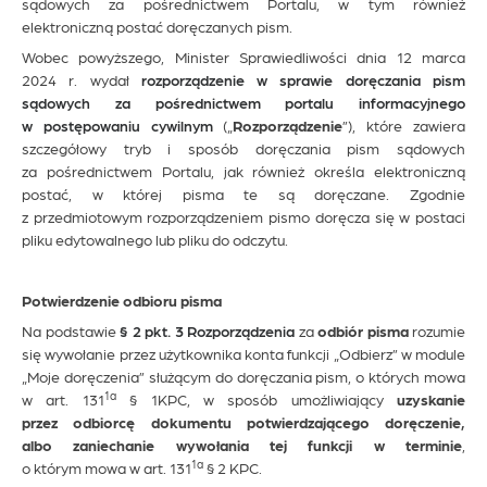
sądowych za pośrednictwem Portalu, w tym również
elektroniczną postać doręczanych pism.
Wobec powyższego, Minister Sprawiedliwości dnia 12 marca
2024 r. wydał
rozporządzenie w sprawie doręczania pism
sądowych za pośrednictwem portalu informacyjnego
w postępowaniu cywilnym
(„
Rozporządzenie
”), które zawiera
szczegółowy tryb i sposób doręczania pism sądowych
za pośrednictwem Portalu, jak również określa elektroniczną
postać, w której pisma te są doręczane. Zgodnie
z przedmiotowym rozporządzeniem pismo doręcza się w postaci
pliku edytowalnego lub pliku do odczytu.
Potwierdzenie odbioru pisma
Na podstawie
§ 2 pkt. 3 Rozporządzenia
za
odbiór pisma
rozumie
się wywołanie przez użytkownika konta funkcji „Odbierz” w module
„Moje doręczenia” służącym do doręczania pism, o których mowa
1a
w art. 131
§ 1KPC, w sposób umożliwiający
uzyskanie
przez odbiorcę dokumentu potwierdzającego doręczenie,
albo zaniechanie wywołania tej funkcji w terminie
,
1a
o którym mowa w art. 131
§ 2 KPC.