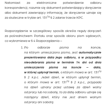
Natomiast za elektroniczne potwierdzenie odbioru
korespondencji, rozumie się dokument potwierdzający doręczenie
albo dokument zawierający informację, że doręczenie uznaje się
1a
za skuteczne w trybie art. 131
§ 2 zdanie trzecie KPC.
Rozporządzenie w szczegółowy sposób określa reguły doręczeń
za pośrednictwem Portalu oraz sposób obioru pism sądowych,
co wybrzmiewa w § 4 Rozporządzenia –
Po odbiorze pisma na koncie,
na którym umieszczono pismo, jest
automatycznie
prezentowana data jego odbioru, a w przypadku
nieodebrania pisma w terminie 14 dni od dnia
umieszczenia pisma na koncie – data,
1a
w której upłynął termin
, o którym mowa w art. 131
§ 2 k.p.c. Jeżeli dzień, w którym upłynął termin,
1a
o którym mowa w art. 131
§ 2 k.p.c., przypada
na dzień uznany przez ustawę za dzień wolny
od pracy lub na sobotę, to za datę odbioru uznaje się
następny dzień, który nie jest dniem wolnym
od pracy ani sobotą.