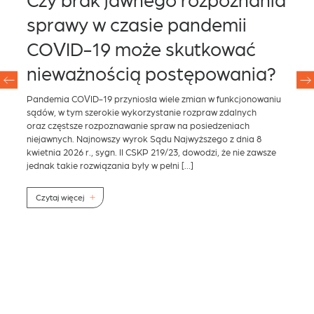
sprawy w czasie pandemii
k
za
COVID-19 może skutkować
–
nieważnością postępowania?
S
Pandemia COVID-19 przyniosła wiele zmian w funkcjonowaniu
Do 
sądów, w tym szerokie wykorzystanie rozpraw zdalnych
Min
oraz częstsze rozpoznawanie spraw na posiedzeniach
han
niejawnych. Najnowszy wyrok Sądu Najwyższego z dnia 8
Spr
kwietnia 2026 r., sygn. II CSKP 219/23, dowodzi, że nie zawsze
nad
jednak takie rozwiązania były w pełni […]
z o
reg
gos
Czytaj więcej
ych
C