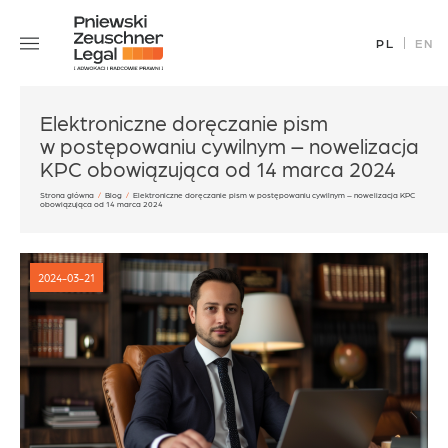
Skip
Zespół
to
PL
EN
Specjalizacje
content
Sukcesy
Blog
Elektroniczne doręczanie pism
w postępowaniu cywilnym – nowelizacja
Aktualności
KPC obowiązująca od 14 marca 2024
Kariera
Strona główna
/
Blog
/
Elektroniczne doręczanie pism w postępowaniu cywilnym – nowelizacja KPC
obowiązująca od 14 marca 2024
Kontakt
2024-03-21
office@pz.legal