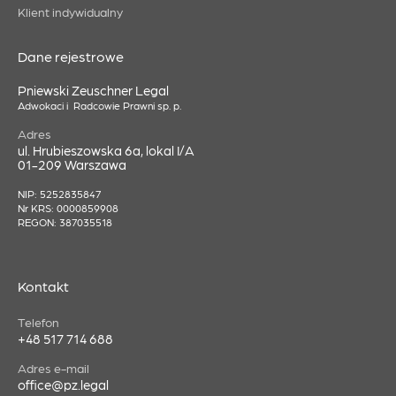
Klient indywidualny
Dane rejestrowe
Pniewski Zeuschner Legal
Adwokaci i Radcowie Prawni sp. p.
Adres
ul. Hrubieszowska 6a, lokal I/A
01-209 Warszawa
NIP: 5252835847
Nr KRS: 0000859908
REGON: 387035518
Kontakt
Telefon
+48 517 714 688
Adres e-mail
office@pz.legal