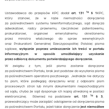
1a
Ustawodawca do przepisów KPC dodał
art. 131
§ 1
KPC,
który stanowi, że w razie niemożności doręczenia
za pośrednictwem systemu teleinformatycznego, sąd doręcza
adwokatowi, radcy prawnemu, rzecznikowi patentowemu,
prokuratorowi, organowi emerytalnemu określonemu
przez ministra właściwego do spraw wewnętrznych
oraz Prokuratorii Generalnej Rzeczypospolitej Polskiej pisma
sądowe,
wyłącznie poprzez umieszczenie ich treści w portalu
informacyjnym w sposób umożliwiający uzyskanie
przez odbiorcę dokumentu potwierdzającego doręczenie.
W związku z tym, jeśli pismo zostanie doręczone
za pośrednictwem Portalu, brak jest podstaw do wysyłania pisma
za pośrednictwem operatora pocztowego. Jednakże nie dotyczy
to pism, które podlegają doręczeniu wraz z odpisami pism
procesowych stron lub innymi dokumentami niepochodzącymi
od sądu, chyba że sąd dysponuje ich kopią utrwaloną w postaci
1a
elektronicznej. Również na podstawie
art. 131
§ 3
,
przewodniczący może zarządzić odstąpienie od doręczenia pisma
za pośrednictwem Portalu, jeżeli takie doręczenie
jest niemożliwe