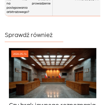
na prowadzenie
postępowania
arbitrażowego?
Sprawdź również
2026-05-14
Czy brak jawnego rozpoznania
U