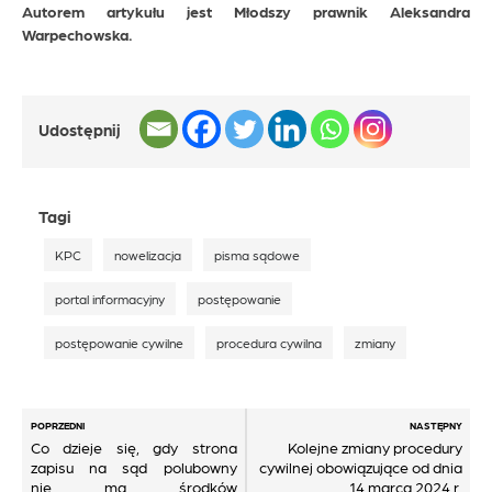
Autorem artykułu jest Młodszy prawnik Aleksandra
Warpechowska.
Udostępnij
Tagi
KPC
nowelizacja
pisma sądowe
portal informacyjny
postępowanie
postępowanie cywilne
procedura cywilna
zmiany
Nawigacja
POPRZEDNI
NASTĘPNY
Co dzieje się, gdy strona
Kolejne zmiany procedury
wpisu
zapisu na sąd polubowny
cywilnej obowiązujące od dnia
nie ma środków
14 marca 2024 r.