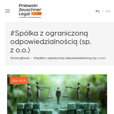
Skip
Zespół
to
PL
EN
Specjalizacje
content
Sukcesy
#Spółka z ograniczoną
Blog
odpowiedzialnością (sp.
Aktualności
z o.o.)
Kariera
Kontakt
Strona główna
/
#Spółka z ograniczoną odpowiedzialnością (sp. z o.o.)
2024-10-25
office@pz.legal