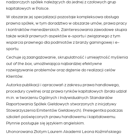
nadzorczych spółek należących do jednej z czołowych grup
kapitałowych w Polsce.
W obszarze jej specjalizacji pozostaje kompleksowa obsługa
prawna spółek, w tym doradztwo w obszarze umów, prawa pracy
i kontraktów menedżerskich. Zainteresowania zawodowe skupia
także wokół prawnych aspektów e-sportu i związanego z tym
wsparcia prawnego dla podmiotów z branży gamingowej i e-
sportu.
Cechuje ją zaangażowanie, skrupulatność i umiejętność myślenia
out of the box,
umożliwiająca najbardziej efektywne
rozwiązywanie problemów oraz dążenie do realizacji celów
Klientów.
Autorka publikacji i opracowań z zakresu prawa handlowego,
procedury cywilnej oraz prawa rynków kapitałowych (brała udział
m.in. w tworzeniu Ogólnych i Indywidualnych Standardów
Raportowania Spółek Giełdowych stworzonych z inicjatywy
Stowarzyszenia Emitentów Giełdowych). Prelegentka podczas
szkoleń poświęconych prawu handlowemu i kapitałowemu.
Płynnie posługuje się językiem angielskim.
Uhonorowana Złotym Laurem Akademii Leona Koźmińskiego