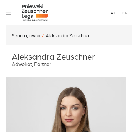
Skip
Zespół
to
PL
EN
Specjalizacje
content
Sukcesy
Blog
Strona główna
/
Aleksandra Zeuschner
Aktualności
Aleksandra Zeuschner
Kariera
Adwokat, Partner
Kontakt
office@pz.legal