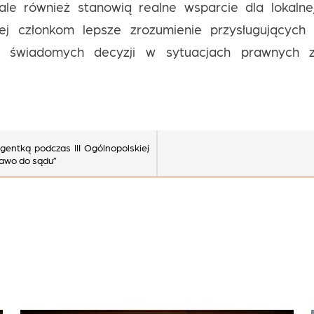
le również stanowią realne wsparcie dla lokalnej
jej członkom lepsze zrozumienie przysługującyc
 świadomych decyzji w sytuacjach prawnych 
gentką podczas III Ogólnopolskiej
rawo do sądu”