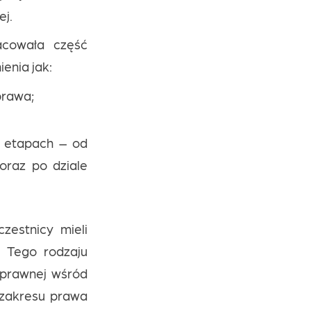
ej.
acowała część
enia jak:
prawa;
h etapach – od
oraz po dziale
zestnicy mieli
. Tego rodzaju
i prawnej wśród
 zakresu prawa