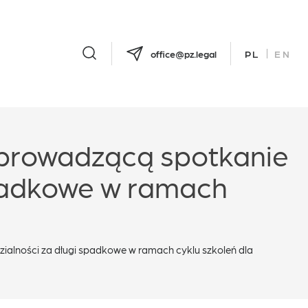
office@pz.legal
PL
EN
łprowadzącą spotkanie
spadkowe w ramach
alności za długi spadkowe w ramach cyklu szkoleń dla