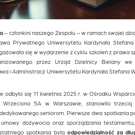
ka
– członkini naszego Zespołu – w ramach swojej dzia
wa Prywatnego Uniwersytetu Kardynała Stefana
gażowała się w wydarzenie z cyklu szkoleń z prawa 
anizowanego przez Urząd Dzielnicy Bielany we
wa i Administracji Uniwersytetu Kardynała Stefana 
re odbyło się 11 kwietnia 2025 r. w Ośrodku Wsparc
. Wrzeciono 5A w Warszawie, stanowiło trzecią 
dedykowanego seniorom. Pierwsze dwa spotkania p
 umowy dożywocia oraz sporządzania testamentu
statniego spotkania była
odpowiedzialność za dłu