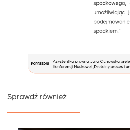
spadkowego, a
umożliwiając 
podejmowanie
spadkiem.”
Nawigacja
Asystentka prawna Julia Cichowska prele
POPRZEDNI
wpisu
Konferencji Naukowej „Rzetelny proces i p
Sprawdź również