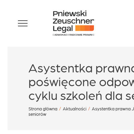
Skip
Zespół
to
content
Specjalizacje
Asystentka prawna
Sukcesy
poświęcone odpowi
cyklu szkoleń dla 
Blog
Strona główna
/
Aktualności
/
Asystentka prawna J
seniorów
Aktualności