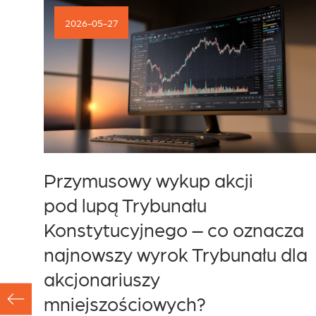
2026-05-14
Czy brak jawnego rozpoznania
sprawy w czasie pandemii
za
COVID-19 może skutkować
la
nieważnością postępowania?
Pandemia COVID-19 przyniosła wiele zmian
w funkcjonowaniu sądów, w tym szerokie