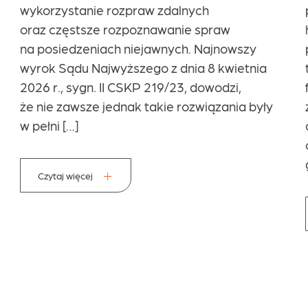
projekt nowelizacji Kodeksu spółek
handlowych (UDER98), przygotowany
przez Ministerstwo Sprawiedliwości. Projekt
ten ma na celu ograniczenie nadmiernego
formalizmu w funkcjonowaniu spółek
z ograniczoną odpowiedzialnością
oraz dostosowanie regulacji do realiów
cyfrowych współczesnego obrotu
gospodarczego. Proponowane zmiany […]
Czytaj więcej