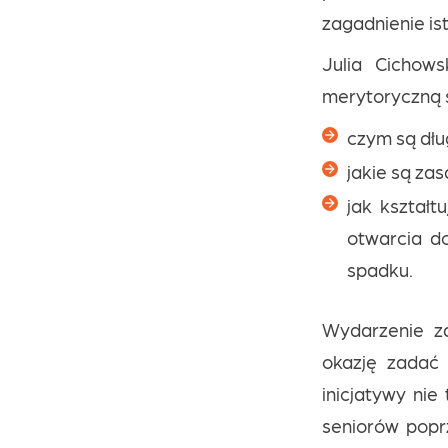
zagadnienie is
Julia Cichow
merytoryczną s
czym są dług
jakie są zas
jak kształ
otwarcia do
spadku.
Wydarzenie za
okazję zadać 
inicjatywy nie
seniorów popr