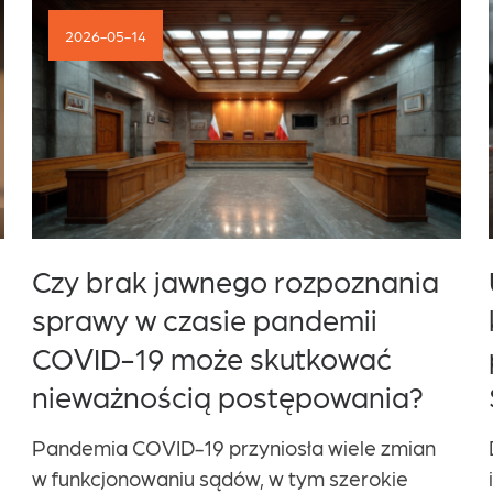
2026-04-30
Uproszczenie procedur
korporacyjnych w spółce z o.o. –
projekt zmian w Kodeksie
Spółek Handlowych
Do wykazu prac legislacyjnych
i programowych Rady Ministrów wpisano