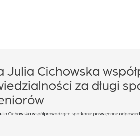
 Julia Cichowska wspó
edzialności za długi 
seniorów
ulia Cichowska współprowadzącą spotkanie poświęcone odpowiedzi