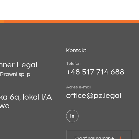
Kontakt
hner Legal
Telefon
+48 517 714 688
rawni sp. p.
Adres e-mail
office@pz.legal
a 6a, lokal I/A
awa
Znajdź nas na mapie