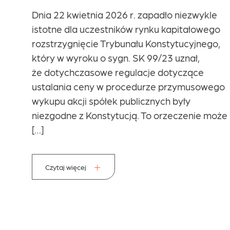
wykorzystanie rozpraw zdalnych
le
oraz częstsze rozpoznawanie spraw
go
na posiedzeniach niejawnych. Najnowszy
o,
wyrok Sądu Najwyższego z dnia 8 kwietnia
2026 r., sygn. II CSKP 219/23, dowodzi,
że nie zawsze jednak takie rozwiązania były
ego
w pełni […]
może
Czytaj więcej