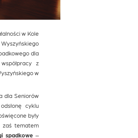
łalności w Kole
 Wyszyńskiego
spadkowego dla
 współpracy z
Wyszyńskiego w
ia dla Seniorów
odsłonę cyklu
oświęcone były
, zaś tematem
gi spadkowe
–