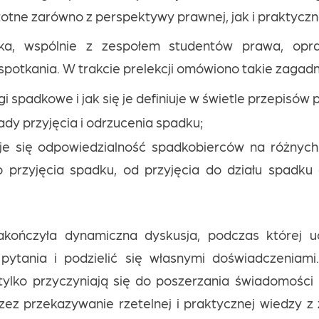
totne zarówno z perspektywy prawnej, jak i praktyczn
ska, wspólnie z zespołem studentów prawa, opr
potkania. W trakcie prelekcji omówiono takie zagadni
i spadkowe i jak się je definiuje w świetle przepisów 
ady przyjęcia i odrzucenia spadku;
tuje się odpowiedzialność spadkobierców na różnyc
 przyjęcia spadku, od przyjęcia do działu spadku 
kończyła dynamiczna dyskusja, podczas której uc
pytania i podzielić się własnymi doświadczeniami
 tylko przyczyniają się do poszerzania świadomośc
zez przekazywanie rzetelnej i praktycznej wiedzy z