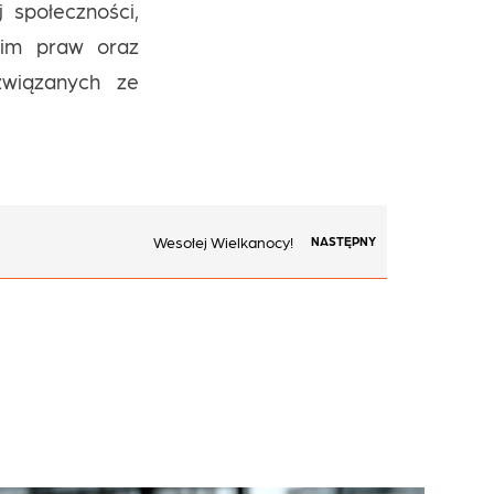
 społeczności,
h im praw oraz
związanych ze
Wesołej Wielkanocy!
NASTĘPNY