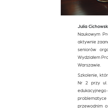
Julia Cichows
Naukowym Pra
aktywnie zaan
seniorów org
Wydziałem Pra
Warszawie.
Szkolenie, któ
Nr 2 przy ul
edukacyjnego 
problematyce
przewodnim o