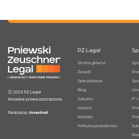
PZ Legal
Sp
Strona główna
Spo
Zespół
Pra
Specjalizacje
Spo
Blog
Um
ⓒ 2023 PZ Legal
Sukcesy
IT 
Wszelkie prawa zastrzeżone.
Kariera
Pra
Realizacja:
Investnet
Kontakt
Pra
Polityka prywatności
Suk
Kli