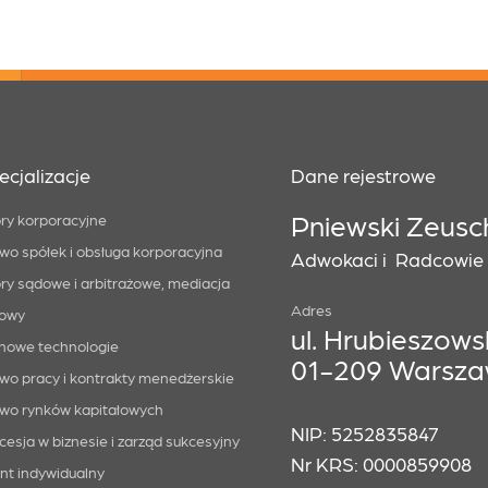
ecjalizacje
Dane rejestrowe
Pniewski Zeusc
ry korporacyjne
wo spółek i obsługa korporacyjna
Adwokaci i Radcowie P
ry sądowe i arbitrażowe, mediacja
Adres
owy
ul. Hrubieszowsk
i nowe technologie
01-209 Warsz
wo pracy i kontrakty menedżerskie
wo rynków kapitałowych
NIP: 5252835847
cesja w biznesie i zarząd sukcesyjny
Nr KRS: 0000859908
ent indywidualny