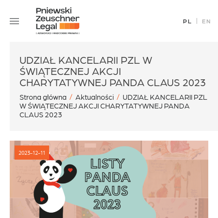
Skip
Zespół
to
PL
EN
Specjalizacje
content
Sukcesy
Blog
UDZIAŁ KANCELARII PZL W
ŚWIĄTECZNEJ AKCJI
Aktualności
CHARYTATYWNEJ PANDA CLAUS 2023
Kariera
Strona główna
/
Aktualności
/
UDZIAŁ KANCELARII PZL
W ŚWIĄTECZNEJ AKCJI CHARYTATYWNEJ PANDA
Kontakt
CLAUS 2023
2023-12-11
office@pz.legal