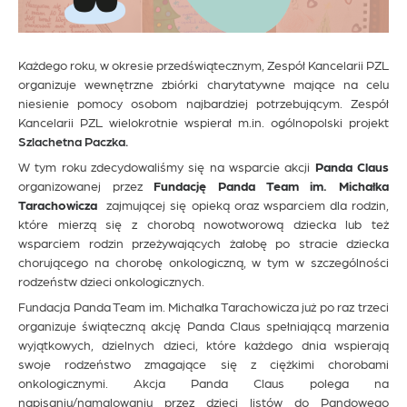
Każdego roku, w okresie przedświątecznym, Zespół Kancelarii PZL
organizuje wewnętrzne zbiórki charytatywne mające na celu
niesienie pomocy osobom najbardziej potrzebującym. Zespół
Kancelarii PZL wielokrotnie wspierał m.in. ogólnopolski projekt
Szlachetna Paczka.
W tym roku zdecydowaliśmy się na wsparcie akcji
Panda Claus
organizowanej przez
Fundację Panda Team im. Michałka
Tarachowicza
zajmującej się opieką oraz wsparciem dla rodzin,
które mierzą się z chorobą nowotworową dziecka lub też
wsparciem rodzin przeżywających żałobę po stracie dziecka
chorującego na chorobę onkologiczną, w tym w szczególności
rodzeństw dzieci onkologicznych.
Fundacja Panda Team im. Michałka Tarachowicza już po raz trzeci
organizuje świąteczną akcję Panda Claus spełniającą marzenia
wyjątkowych, dzielnych dzieci, które każdego dnia wspierają
swoje rodzeństwo zmagające się z ciężkimi chorobami
onkologicznymi. Akcja Panda Claus polega na
napisaniu/namalowaniu przez dzieci listów do Pandowego