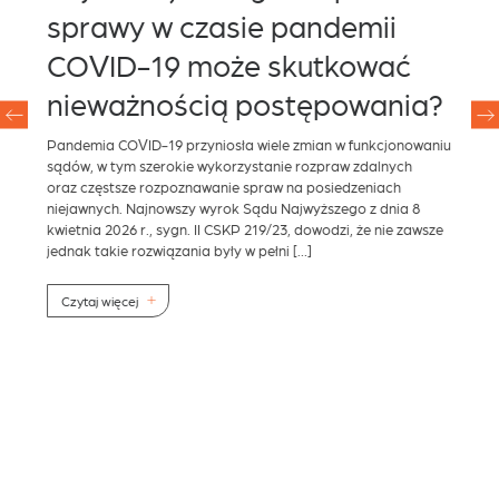
sprawy w czasie pandemii
k
za
COVID-19 może skutkować
–
nieważnością postępowania?
S
Pandemia COVID-19 przyniosła wiele zmian w funkcjonowaniu
Do 
sądów, w tym szerokie wykorzystanie rozpraw zdalnych
Min
oraz częstsze rozpoznawanie spraw na posiedzeniach
han
niejawnych. Najnowszy wyrok Sądu Najwyższego z dnia 8
Spr
kwietnia 2026 r., sygn. II CSKP 219/23, dowodzi, że nie zawsze
nad
jednak takie rozwiązania były w pełni […]
z o
reg
gos
Czytaj więcej
ych
C