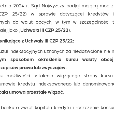
etnia 2024 r. Sąd Najwyższy podjął mającą moc 
 CZP 25/22) w sprawie dotyczącej kredytów 
nych do walut obcych, w tym w szczególności t
lej jako „
Uchwała III CZP 25/22
).
nikające z Uchwały III CZP 25/22:
uzul indeksacyjnych uznanych za niedozwolone nie 
nym sposobem określenia kursu waluty obcej
rzepisów prawa lub zwyczajów.
ak możliwości ustalenia wiążącego strony kursu
umowie kredytu indeksowanego lub denominowan
cała umowa przestaje wiązać
.
 banku o zwrot kapitału kredytu i roszczenie kons