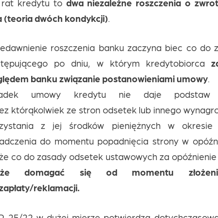
 rat kredytu to
dwa niezależne roszczenia o zwro
 (teoria dwóch kondykcji)
.
edawnienie roszczenia banku zaczyna biec co do 
stępującego po dniu, w którym kredytobiorca
z
ględem banku związanie postanowieniami umowy
.
adek umowy kredytu nie daje podstaw
ez którąkolwiek ze stron odsetek lub innego wynagro
rzystania z jej środków pieniężnych w okresie 
adczenia do momentu popadnięcia strony w opóźn
 że co do zasady odsetek ustawowych za opóźnieni
że domagać się od momentu złożeni
zapłaty/reklamacji.
ZP 25/22 w dużej mierze potwierdza dotychczasową