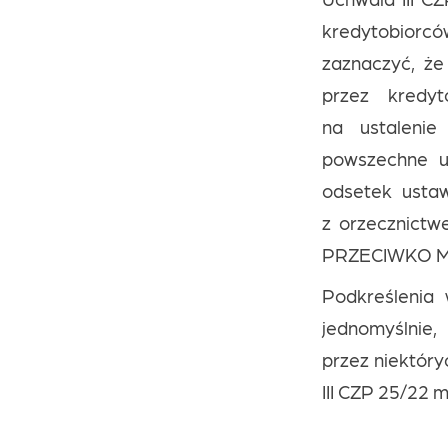
kredytobiorcó
zaznaczyć, ż
przez kredyt
na ustaleni
powszechne u
odsetek usta
z orzecznictwe
PRZECIWKO MB
Podkreślenia
jednomyślni
przez niektóry
III CZP 25/22 