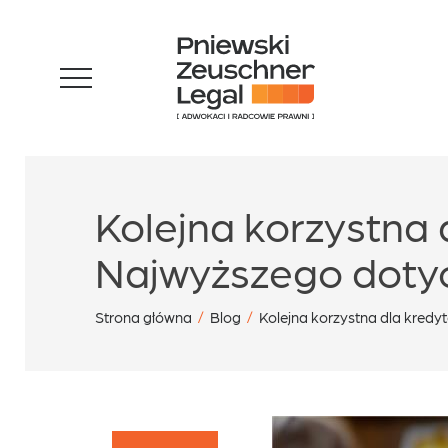
Skip
Zespół
to
content
Specjalizacje
Kolejna korzystna
Sukcesy
Najwyższego doty
Blog
Strona główna
/
Blog
/
Kolejna korzystna dla kre
Aktualności