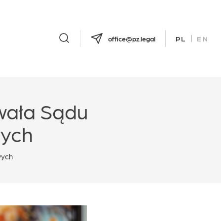
office@pz.legal
PL
EN
wała Sądu
wych
wych