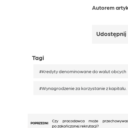
Autorem artyku
Udostępnij
Tagi
#Kredyty denominowane do walut obcych
#Wynagrodzenie za korzystanie z kapitału.
Nawigacja
Czy pracodawca może przechowywa
POPRZEDNI
po zakończonej rekrutacji?