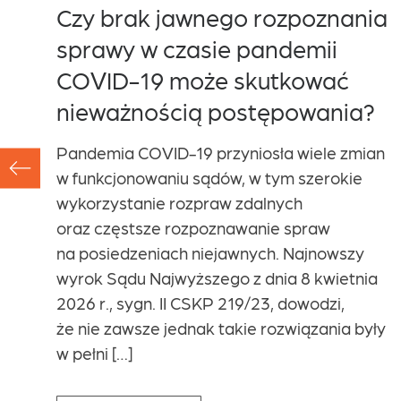
Czy brak jawnego rozpoznania
sprawy w czasie pandemii
za
COVID-19 może skutkować
la
nieważnością postępowania?
Pandemia COVID-19 przyniosła wiele zmian
w funkcjonowaniu sądów, w tym szerokie
wykorzystanie rozpraw zdalnych
le
oraz częstsze rozpoznawanie spraw
go
na posiedzeniach niejawnych. Najnowszy
o,
wyrok Sądu Najwyższego z dnia 8 kwietnia
2026 r., sygn. II CSKP 219/23, dowodzi,
że nie zawsze jednak takie rozwiązania były
ego
w pełni […]
może