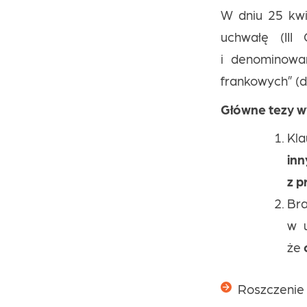
W dniu 25 kwi
uchwałę (III
i denominowa
frankowych” (da
Główne tezy wy
Kla
in
z p
Br
w 
że
Roszczenie