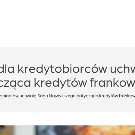
 dla kredytobiorców uch
cząca kredytów franko
dytobiorców uchwała Sądu Najwyższego dotycząca kredytów franko