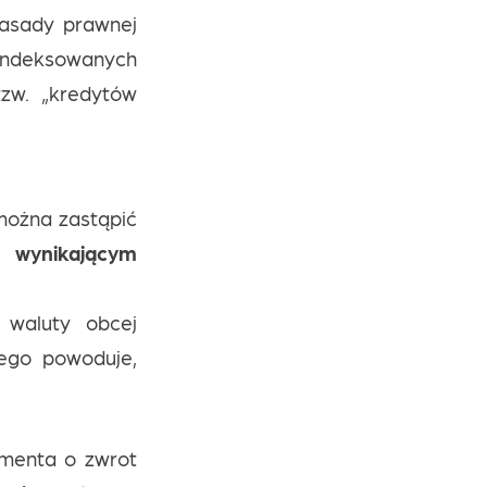
zasady prawnej
indeksowanych
zw. „kredytów
można zastąpić
 wynikającym
 waluty obcej
ego powoduje,
umenta o zwrot