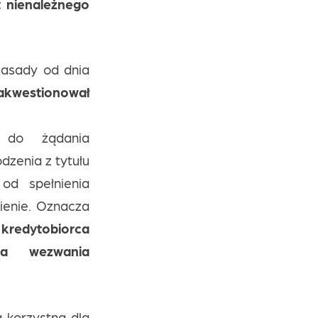
t nienależnego
zasady od dnia
akwestionował
 do żądania
dzenia z tytułu
od spełnienia
ienie. Oznacza
e
kredytobiorca
a wezwania
 korzystną dla