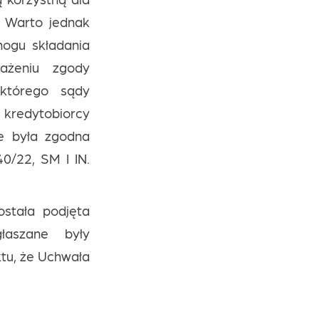
. Warto jednak
ogu składania
rażeniu zgody
którego sądy
kredytobiorcy
e była zgodna
40/22, SM I IN.
stała podjęta
łaszane były
ktu, że Uchwała