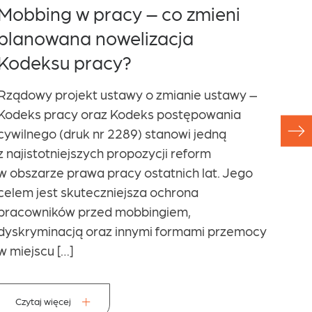
Mobbing w pracy – co zmieni
Na 
planowana nowelizacja
en
Kodeksu pracy?
ur
Na
Rządowy projekt ustawy o zmianie ustawy –
ko
Kodeks pracy oraz Kodeks postępowania
pr
cywilnego (druk nr 2289) stanowi jedną
z najistotniejszych propozycji reform
w 
w obszarze prawa pracy ostatnich lat. Jego
dr
celem jest skuteczniejsza ochrona
ro
pracowników przed mobbingiem,
dyskryminacją oraz innymi formami przemocy
Na T
w miejscu […]
albo
nigd
umow
Czytaj więcej