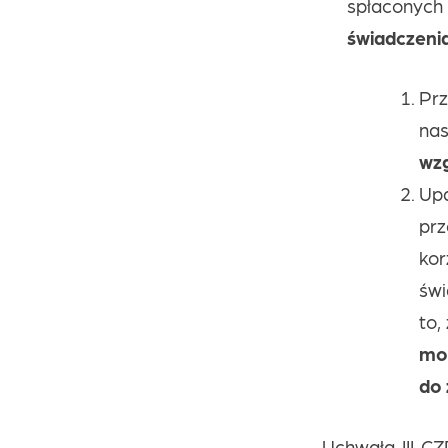
spłaconych
świadczenia
Prz
na
wz
Up
prz
ko
świ
to,
mo
do 
Uchwała III C