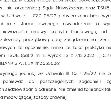
w linie orzeczniczą Sądu Najwyższego oraz TSUE
e w Uchwale III CZP 25/22 potwierdzono brak wym
obiorcę sformalizowanego oświadczenia o wy
e nieważności umowy kredytu frankowego, od 
zależniały początkową datę zasądzenia na rzecz 
wowych za opóźnienie, mimo że taka praktyka ni
m TSUE (patrz m.in.: wyrok TS z 7.12.2023 r., C-1
ANK S.A., LEX nr 3635006).
 wymaga jednak, że Uchwała III CZP 25/22 nie zo
e, ponieważ do poszczególnych zagadnień zg
ch sędziów zdania odrębne. Nie zmienia to jednak fa
ma moc wiążącej zasady prawnej.