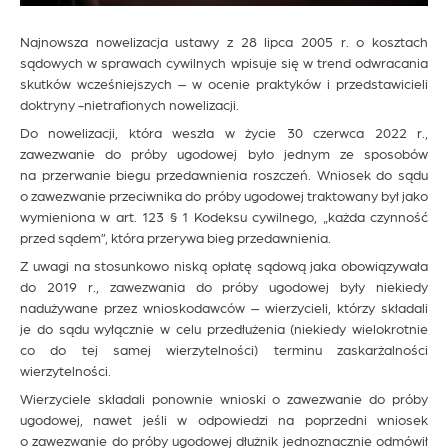
Najnowsza nowelizacja ustawy z 28 lipca 2005 r. o kosztach
sądowych w sprawach cywilnych wpisuje się w trend odwracania
skutków wcześniejszych – w ocenie praktyków i przedstawicieli
doktryny -nietrafionych nowelizacji.
Do nowelizacji, która weszła w życie 30 czerwca 2022 r.,
zawezwanie do próby ugodowej było jednym ze sposobów
na przerwanie biegu przedawnienia roszczeń. Wniosek do sądu
o zawezwanie przeciwnika do próby ugodowej traktowany był jako
wymieniona w art. 123 § 1 Kodeksu cywilnego, „każda czynność
przed sądem”, która przerywa bieg przedawnienia.
Z uwagi na stosunkowo niską opłatę sądową jaka obowiązywała
do 2019 r., zawezwania do próby ugodowej były niekiedy
nadużywane przez wnioskodawców – wierzycieli, którzy składali
je do sądu wyłącznie w celu przedłużenia (niekiedy wielokrotnie
co do tej samej wierzytelności) terminu zaskarżalności
wierzytelności.
Wierzyciele składali ponownie wnioski o zawezwanie do próby
ugodowej, nawet jeśli w odpowiedzi na poprzedni wniosek
o zawezwanie do próby ugodowej dłużnik jednoznacznie odmówił