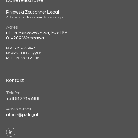
Pniewski Zeuschner Legal
Adwokaci i Radcowie Prawni sp. p.
Adres
ul. Hrubieszowska 6a, lokal I/A
01-209 Warszawa
NIP: 5252835847
Nr KRS: 0000859908
REGON: 387035518
Kontakt
Telefon
+48 517 714 688
Adres e-mail
office@pz.legal