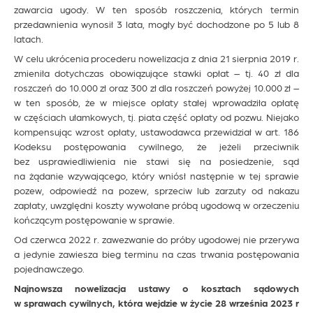
zawarcia ugody. W ten sposób roszczenia, których termin
przedawnienia wynosił 3 lata, mogły być dochodzone po 5 lub 8
latach.
W celu ukrócenia procederu nowelizacja z dnia 21 sierpnia 2019 r.
zmieniła dotychczas obowiązujące stawki opłat – tj. 40 zł dla
roszczeń do 10.000 zł oraz 300 zł dla roszczeń powyżej 10.000 zł –
w ten sposób, że w miejsce opłaty stałej wprowadziła opłatę
w częściach ułamkowych, tj. piata część opłaty od pozwu. Niejako
kompensując wzrost opłaty, ustawodawca przewidział w art. 186
Kodeksu postępowania cywilnego, że jeżeli przeciwnik
bez usprawiedliwienia nie stawi się na posiedzenie, sąd
na żądanie wzywającego, który wniósł następnie w tej sprawie
pozew, odpowiedź na pozew, sprzeciw lub zarzuty od nakazu
zapłaty, uwzględni koszty wywołane próbą ugodową w orzeczeniu
kończącym postępowanie w sprawie.
Od czerwca 2022 r. zawezwanie do próby ugodowej nie przerywa
a jedynie zawiesza bieg terminu na czas trwania postępowania
pojednawczego.
Najnowsza nowelizacja ustawy o kosztach sądowych
w sprawach cywilnych, która wejdzie w życie 28 września 2023 r