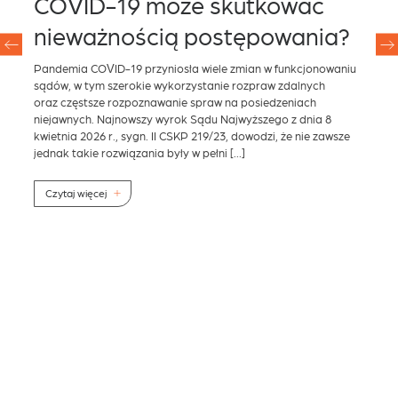
za
COVID-19 może skutkować
–
nieważnością postępowania?
S
Pandemia COVID-19 przyniosła wiele zmian w funkcjonowaniu
Do 
sądów, w tym szerokie wykorzystanie rozpraw zdalnych
Min
oraz częstsze rozpoznawanie spraw na posiedzeniach
han
niejawnych. Najnowszy wyrok Sądu Najwyższego z dnia 8
Spr
kwietnia 2026 r., sygn. II CSKP 219/23, dowodzi, że nie zawsze
nad
jednak takie rozwiązania były w pełni […]
z o
reg
gos
Czytaj więcej
ych
C