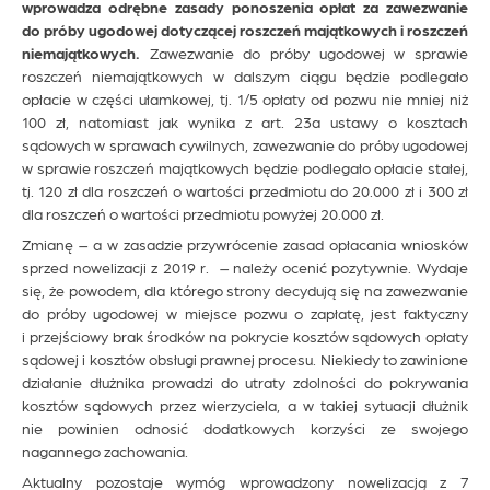
wprowadza odrębne zasady ponoszenia opłat za zawezwanie
do próby ugodowej dotyczącej roszczeń majątkowych i roszczeń
niemajątkowych.
Zawezwanie do próby ugodowej w sprawie
roszczeń niemajątkowych w dalszym ciągu będzie podlegało
opłacie w części ułamkowej, tj. 1/5 opłaty od pozwu nie mniej niż
100 zł, natomiast jak wynika z art. 23a ustawy o kosztach
sądowych w sprawach cywilnych, zawezwanie do próby ugodowej
w sprawie roszczeń majątkowych będzie podlegało opłacie stałej,
tj. 120 zł dla roszczeń o wartości przedmiotu do 20.000 zł i 300 zł
dla roszczeń o wartości przedmiotu powyżej 20.000 zł.
Zmianę – a w zasadzie przywrócenie zasad opłacania wniosków
sprzed nowelizacji z 2019 r. – należy ocenić pozytywnie. Wydaje
się, że powodem, dla którego strony decydują się na zawezwanie
do próby ugodowej w miejsce pozwu o zapłatę, jest faktyczny
i przejściowy brak środków na pokrycie kosztów sądowych opłaty
sądowej i kosztów obsługi prawnej procesu. Niekiedy to zawinione
działanie dłużnika prowadzi do utraty zdolności do pokrywania
kosztów sądowych przez wierzyciela, a w takiej sytuacji dłużnik
nie powinien odnosić dodatkowych korzyści ze swojego
nagannego zachowania.
Aktualny pozostaje wymóg wprowadzony nowelizacją z 7