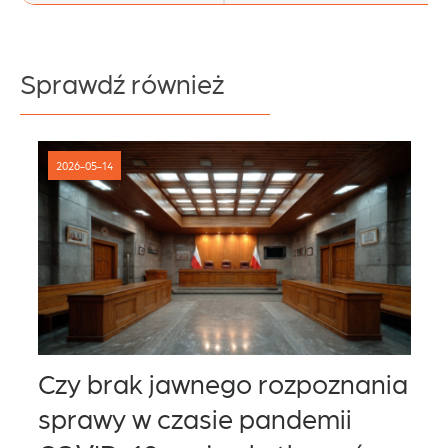
Sprawdź również
2026-05-14
Czy brak jawnego rozpoznania
U
sprawy w czasie pandemii
k