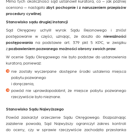
Mimo tych okoliczności sąd ustanowił kuratora, co – jak później
oceniono – nastąpiło
zbyt pochopnie i z naruszeniem przepisów
procedury cywilnej
.
Stanowisko sądu drugiej instancji
Sąd Okręgowy uchylił wyrok Sądu Rejonowego i zniósł
postępowanie w części, uznając, że doszło do
nieważności
postępowania
na podstawie art. 379 pkt 5 KPC, w związku
z
pozbawieniem pozwanego możności obrony swoich praw
.
W ocenie Sądu Okręgowego nie było podstaw do ustanowienia
kuratora, ponieważ:
nie zostały wyczerpane dostępne środki ustalenia miejsca
pobytu pozwanego
i doręczenia,
powód nie uprawdopodobnił, że miejsce pobytu pozwanego
rzeczywiście było nieznane.
Stanowisko Sądu Najwyższego
Powód zaskarżył orzeczenie Sądu Okręgowego. Rozpoznając
zażalenie powoda, Sąd Najwyższy ograniczył zakres kontroli
do oceny, czy w sprawie rzeczywiście zachodziła przesłanka