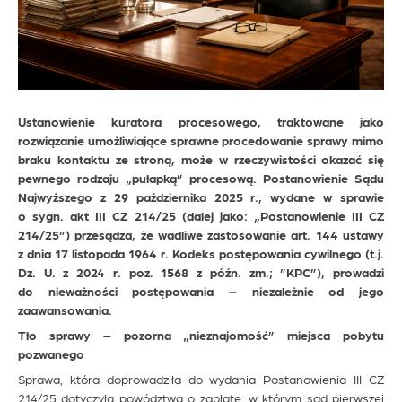
Ustanowienie kuratora procesowego, traktowane jako
rozwiązanie umożliwiające sprawne procedowanie sprawy mimo
braku kontaktu ze stroną, może w rzeczywistości okazać się
pewnego rodzaju „pułapką” procesową. Postanowienie Sądu
Najwyższego z 29 października 2025 r., wydane w sprawie
o sygn. akt III CZ 214/25 (dalej jako: „Postanowienie III CZ
214/25”) przesądza, że wadliwe zastosowanie art. 144 ustawy
z dnia 17 listopada 1964 r. Kodeks postępowania cywilnego (t.j.
Dz. U. z 2024 r. poz. 1568 z późn. zm.; ”KPC”), prowadzi
do nieważności postępowania – niezależnie od jego
zaawansowania.
Tło sprawy – pozorna „nieznajomość” miejsca pobytu
pozwanego
Sprawa, która doprowadziła do wydania Postanowienia III CZ
214/25 dotyczyła powództwa o zapłatę, w którym sąd pierwszej