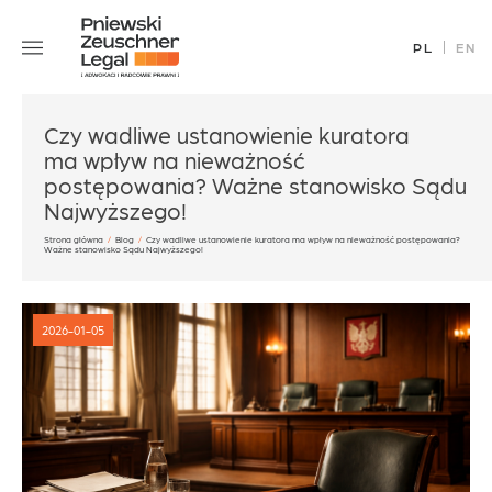
Skip
Zespół
to
PL
EN
Specjalizacje
content
Sukcesy
Blog
Czy wadliwe ustanowienie kuratora
ma wpływ na nieważność
Aktualności
postępowania? Ważne stanowisko Sądu
Najwyższego!
Kariera
Strona główna
/
Blog
/
Czy wadliwe ustanowienie kuratora ma wpływ na nieważność postępowania?
Kontakt
Ważne stanowisko Sądu Najwyższego!
2026-01-05
office@pz.legal