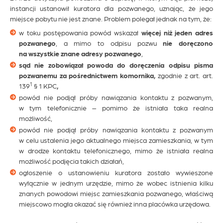
instancji ustanowił kuratora dla pozwanego, uznając, że jego
miejsce pobytu nie jest znane. Problem polegał jednak na tym, że:
w toku postępowania powód wskazał
więcej niż jeden adres
pozwanego
, a mimo to odpisu pozwu
nie doręczono
na wszystkie znane adresy pozwanego
,
sąd nie zobowiązał powoda do doręczenia odpisu pisma
pozwanemu za pośrednictwem komornika,
zgodnie z art. art.
1
139
§ 1 KPC
,
powód nie podjął próby nawiązania kontaktu z pozwanym,
w tym telefonicznie – pomimo że istniała taka realna
możliwość,
powód nie podjął próby nawiązania kontaktu z pozwanym
w celu ustalenia jego aktualnego miejsca zamieszkania, w tym
w drodze kontaktu telefonicznego, mimo że istniała realna
możliwość podjęcia takich działań,
ogłoszenie o ustanowieniu kuratora zostało wywieszone
wyłącznie w jednym urzędzie, mimo że wobec istnienia kilku
znanych powodowi miejsc zamieszkania pozwanego, właściwą
miejscowo mogła okazać się również inna placówka urzędowa.