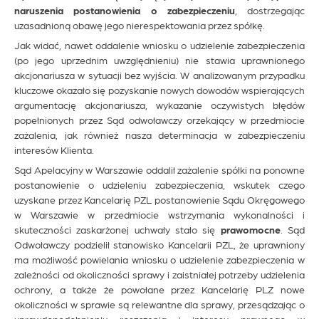
naruszenia postanowienia o zabezpieczeniu
, dostrzegając
uzasadnioną obawę jego nierespektowania przez spółkę.
Jak widać, nawet oddalenie wniosku o udzielenie zabezpieczenia
(po jego uprzednim uwzględnieniu) nie stawia uprawnionego
akcjonariusza w sytuacji bez wyjścia. W analizowanym przypadku
kluczowe okazało się pozyskanie nowych dowodów wspierających
argumentację akcjonariusza, wykazanie oczywistych błędów
popełnionych przez Sąd odwoławczy orzekający w przedmiocie
zażalenia, jak również nasza determinacja w zabezpieczeniu
interesów Klienta.
Sąd Apelacyjny w Warszawie oddalił zażalenie spółki na ponowne
postanowienie o udzieleniu zabezpieczenia, wskutek czego
uzyskane przez Kancelarię PZL postanowienie Sądu Okręgowego
w Warszawie w przedmiocie wstrzymania wykonalności i
skuteczności zaskarżonej uchwały stało się
prawomocne
. Sąd
Odwoławczy podzielił stanowisko Kancelarii PZL, że uprawniony
ma możliwość powielania wniosku o udzielenie zabezpieczenia w
zależności od okoliczności sprawy i zaistniałej potrzeby udzielenia
ochrony, a także że powołane przez Kancelarię PLZ nowe
okoliczności w sprawie są relewantne dla sprawy, przesądzając o
uprawdopodobnieniu roszczenia i interesu prawnego w