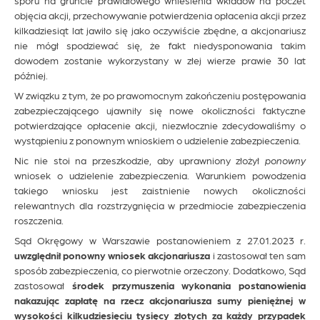
objęcia akcji, przechowywanie potwierdzenia opłacenia akcji przez
kilkadziesiąt lat jawiło się jako oczywiście zbędne, a akcjonariusz
nie mógł spodziewać się, że fakt niedysponowania takim
dowodem zostanie wykorzystany w złej wierze prawie 30 lat
później.
W związku z tym, że po prawomocnym zakończeniu postępowania
zabezpieczającego ujawniły się nowe okoliczności faktyczne
potwierdzające opłacenie akcji, niezwłocznie zdecydowaliśmy o
wystąpieniu z ponownym wnioskiem o udzielenie zabezpieczenia.
Nic nie stoi na przeszkodzie, aby uprawniony złożył
ponowny
wniosek o udzielenie zabezpieczenia. Warunkiem powodzenia
takiego wniosku jest zaistnienie nowych okoliczności
relewantnych dla rozstrzygnięcia w przedmiocie zabezpieczenia
roszczenia.
Sąd Okręgowy w Warszawie postanowieniem z 27.01.2023 r.
uwzględnił ponowny wniosek akcjonariusza
i zastosował ten sam
sposób zabezpieczenia, co pierwotnie orzeczony. Dodatkowo, Sąd
zastosował
środek przymuszenia wykonania postanowienia
nakazując zapłatę na rzecz akcjonariusza sumy pieniężnej w
wysokości kilkudziesięciu tysięcy złotych za każdy przypadek