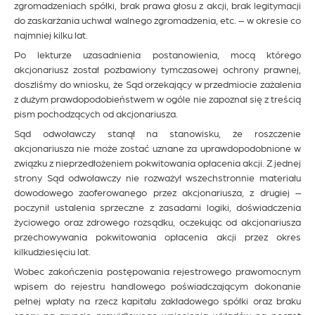
zgromadzeniach spółki, brak prawa głosu z akcji, brak legitymacji
do zaskarżania uchwał walnego zgromadzenia, etc. – w okresie co
najmniej kilku lat.
Po lekturze uzasadnienia postanowienia, mocą którego
akcjonariusz został pozbawiony tymczasowej ochrony prawnej,
doszliśmy do wniosku, że Sąd orzekający w przedmiocie zażalenia
z dużym prawdopodobieństwem w ogóle nie zapoznał się z treścią
pism pochodzących od akcjonariusza.
Sąd odwoławczy stanął na stanowisku, że roszczenie
akcjonariusza nie może zostać uznane za uprawdopodobnione w
związku z nieprzedłożeniem pokwitowania opłacenia akcji. Z jednej
strony Sąd odwoławczy nie rozważył wszechstronnie materiału
dowodowego zaoferowanego przez akcjonariusza, z drugiej –
poczynił ustalenia sprzeczne z zasadami logiki, doświadczenia
życiowego oraz zdrowego rozsądku, oczekując od akcjonariusza
przechowywania pokwitowania opłacenia akcji przez okres
kilkudziesięciu lat.
Wobec zakończenia postępowania rejestrowego prawomocnym
wpisem do rejestru handlowego poświadczającym dokonanie
pełnej wpłaty na rzecz kapitału zakładowego spółki oraz braku
sporu na gruncie prawidłowego wniesienia wkładów na poczet