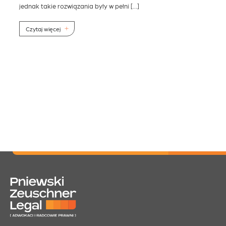
jednak takie rozwiązania były w pełni […]
z o
reg
gos
Czytaj więcej
ych
C