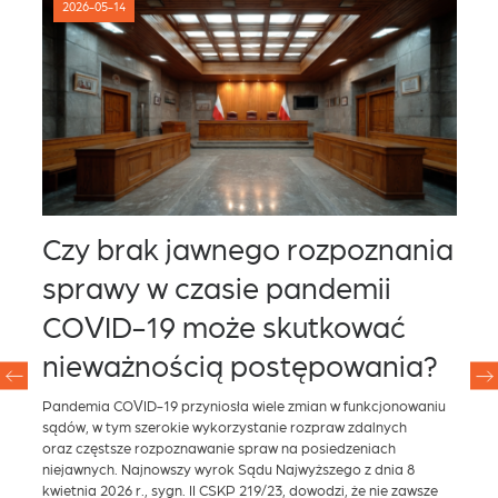
2026-05-14
Czy brak jawnego rozpoznania
U
sprawy w czasie pandemii
k
za
COVID-19 może skutkować
–
nieważnością postępowania?
S
Pandemia COVID-19 przyniosła wiele zmian w funkcjonowaniu
Do 
sądów, w tym szerokie wykorzystanie rozpraw zdalnych
Min
oraz częstsze rozpoznawanie spraw na posiedzeniach
han
niejawnych. Najnowszy wyrok Sądu Najwyższego z dnia 8
Spr
kwietnia 2026 r., sygn. II CSKP 219/23, dowodzi, że nie zawsze
nad