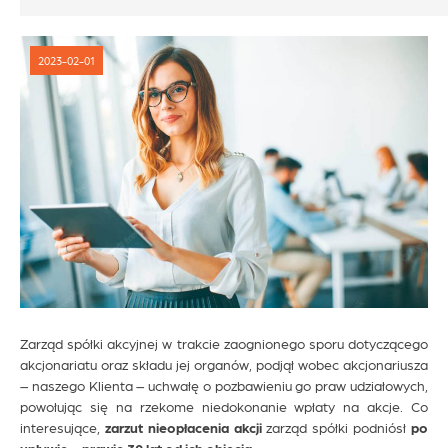
2023-02-01
Zarząd spółki akcyjnej w trakcie zaognionego sporu dotyczącego
akcjonariatu oraz składu jej organów, podjął wobec akcjonariusza
– naszego Klienta – uchwałę o pozbawieniu go praw udziałowych,
powołując się na rzekome niedokonanie wpłaty na akcje. Co
interesujące,
zarzut nieopłacenia akcji
zarząd spółki podniósł
po
upływie… prawie 30 lat od ich objęcia
.