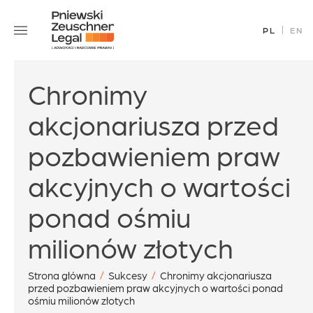
Skip
Zespół
to
PL
EN
Specjalizacje
content
Sukcesy
Chronimy
Blog
Aktualności
akcjonariusza przed
Kariera
pozbawieniem praw
Kontakt
akcyjnych o wartości
ponad ośmiu
office@pz.legal
milionów złotych
Strona główna
/
Sukcesy
/
Chronimy akcjonariusza
przed pozbawieniem praw akcyjnych o wartości ponad
ośmiu milionów złotych