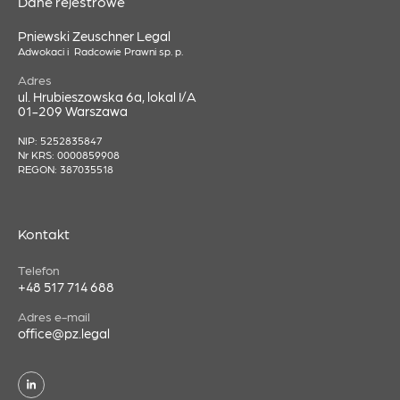
Dane rejestrowe
Pniewski Zeuschner Legal
Adwokaci i Radcowie Prawni sp. p.
Adres
ul. Hrubieszowska 6a, lokal I/A
01-209 Warszawa
NIP: 5252835847
Nr KRS: 0000859908
REGON: 387035518
Kontakt
Telefon
+48 517 714 688
Adres e-mail
office@pz.legal