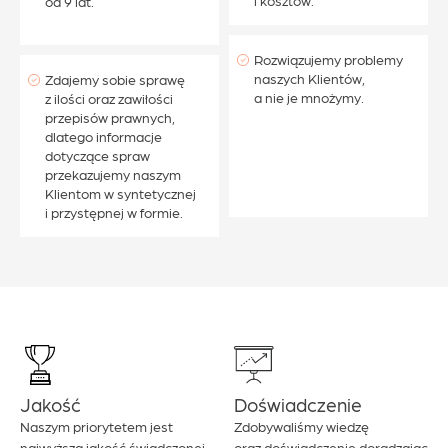
i kosztów.
od 9 lat.
Rozwiązujemy problemy
naszych Klientów,
Zdajemy sobie sprawę
a nie je mnożymy.
z ilości oraz zawiłości
przepisów prawnych,
dlatego informacje
dotyczące spraw
przekazujemy naszym
Klientom w syntetycznej
i przystępnej w formie.
Jakość
Doświadczenie
Naszym priorytetem jest
Zdobywaliśmy wiedzę
najwyższa jakość świadczonej
oraz doświadczenie doradzając