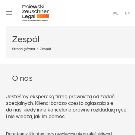
Skip
Zespół
to
PL
EN
Specjalizacje
content
Sukcesy
Zespół
Blog
Aktualności
Strona główna
/
Zespół
Kariera
Kontakt
O nas
Jesteśmy ekspercką firmą prawniczą od zadań
office@pz.legal
specjalnych. Klienci bardzo często zgłaszają się
do nas, kiedy inne kancelarie prawne rozkładają ręce
i nie wiedzą, jak im pomóc.
Doradzamy Klientom przy rozwiązywaniu najgłośniejszych,