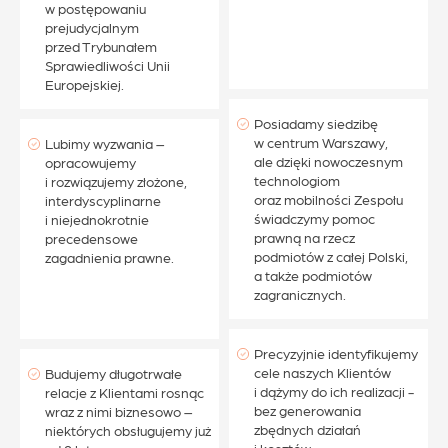
w postępowaniu
prejudycjalnym
przed Trybunałem
Sprawiedliwości Unii
Europejskiej.
Posiadamy siedzibę
w centrum Warszawy,
Lubimy wyzwania –
ale dzięki nowoczesnym
opracowujemy
technologiom
i rozwiązujemy złożone,
oraz mobilności Zespołu
interdyscyplinarne
świadczymy pomoc
i niejednokrotnie
prawną na rzecz
precedensowe
podmiotów z całej Polski,
zagadnienia prawne.
a także podmiotów
zagranicznych.
Precyzyjnie identyfikujemy
cele naszych Klientów
Budujemy długotrwałe
i dążymy do ich realizacji -
relacje z Klientami rosnąc
bez generowania
wraz z nimi biznesowo –
zbędnych działań
niektórych obsługujemy już