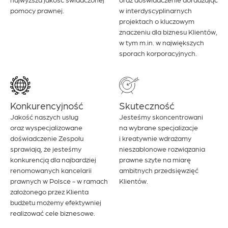
pomocy prawnej.
w interdyscyplinarnych
projektach o kluczowym
znaczeniu dla biznesu Klientów,
w tym m.in. w największych
sporach korporacyjnych.
Konkurencyjność
Skuteczność
Jakość naszych usług
Jesteśmy skoncentrowani
oraz wyspecjalizowane
na wybrane specjalizacje
doświadczenie Zespołu
i kreatywnie wdrażamy
sprawiają, że jesteśmy
nieszablonowe rozwiązania
konkurencją dla najbardziej
prawne szyte na miarę
renomowanych kancelarii
ambitnych przedsięwzięć
prawnych w Polsce - w ramach
Klientów.
założonego przez Klienta
budżetu możemy efektywniej
realizować cele biznesowe.