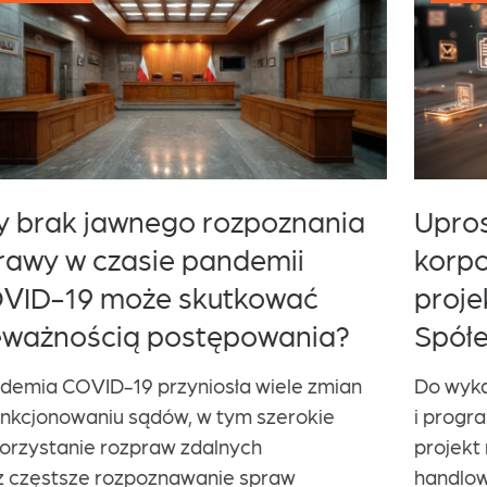
Uproszczenie procedur
korporacyjnych w spółce z o.o. –
projekt zmian w Kodeksie
Spółek Handlowych
Do wykazu prac legislacyjnych
i programowych Rady Ministrów wpisano
projekt nowelizacji Kodeksu spółek
handlowych (UDER98), przygotowany