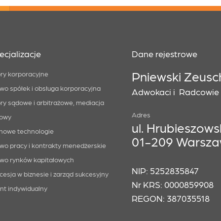
ecjalizacje
Dane rejestrowe
Pniewski Zeusc
ry korporacyjne
wo spółek i obsługa korporacyjna
Adwokaci i Radcowie P
ry sądowe i arbitrażowe, mediacja
Adres
owy
ul. Hrubieszowsk
i nowe technologie
01-209 Warsz
wo pracy i kontrakty menedżerskie
wo rynków kapitałowych
NIP: 5252835847
cesja w biznesie i zarząd sukcesyjny
Nr KRS: 0000859908
ent indywidualny
REGON: 387035518