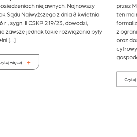
przez Ministerstwo Sprawiedliwości. Projekt
ten ma na celu ograniczenie nadmiernego
formalizmu w funkcjonowaniu spółek
z ograniczoną odpowiedzialnością
oraz dostosowanie regulacji do realiów
cyfrowych współczesnego obrotu
gospodarczego. Proponowane zmiany […]
Czytaj więcej