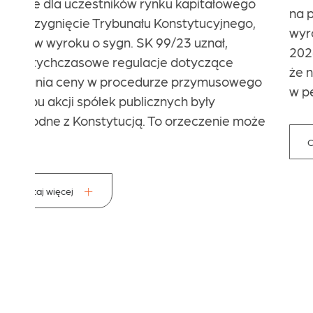
go
na posiedzeniach niejawnych. Najnowszy
o,
wyrok Sądu Najwyższego z dnia 8 kwietnia
2026 r., sygn. II CSKP 219/23, dowodzi,
że nie zawsze jednak takie rozwiązania były
ego
w pełni […]
może
Czytaj więcej