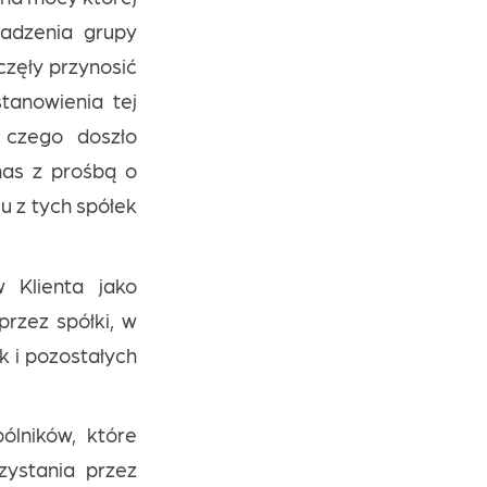
wadzenia grupy
częły przynosić
tanowienia tej
 czego doszło
 nas z prośbą o
 z tych spółek
 Klienta jako
rzez spółki, w
k i pozostałych
ólników, które
zystania przez