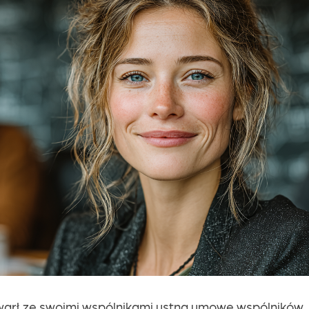
warł ze swoimi wspólnikami ustną umowę wspólników,