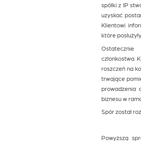
spółki z IP st
uzyskać posta
Klientowi info
które posłużył
Ostatecznie
członkostwa K
roszczeń na ko
trwające pomię
prowadzenia c
biznesu w rama
Spór został ro
Powyższą spr