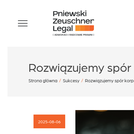
Skip
Zespół
to
content
Specjalizacje
Rozwiązujemy spór
Sukcesy
Strona główna
/
Sukcesy
/
Rozwiązujemy spór kor
Blog
2025-08-06
Aktualności