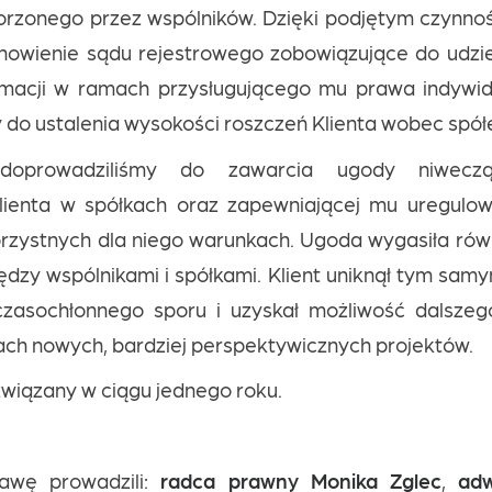
worzonego przez wspólników. Dzięki podjętym czynno
nowienie sądu rejestrowego zobowiązujące do udzi
rmacji w ramach przysługującego mu prawa indywidu
y do ustalenia wysokości roszczeń Klienta wobec spół
 doprowadziliśmy do zawarcia ugody niweczą
lienta w spółkach oraz zapewniającej mu uregulow
rzystnych dla niego warunkach. Ugoda wygasiła rów
dzy wspólnikami i spółkami. Klient uniknął tym sam
zasochłonnego sporu i uzyskał możliwość dalsze
ch nowych, bardziej perspektywicznych projektów.
związany w ciągu jednego roku.
awę prowadzili:
radca prawny Monika Zglec
,
adw