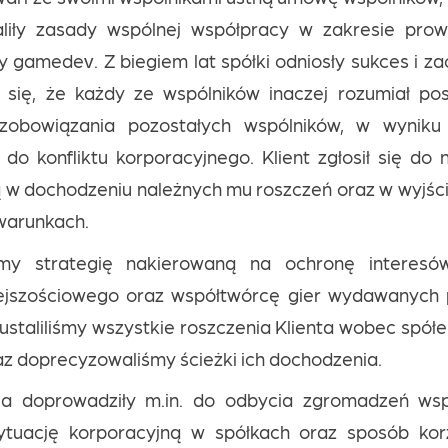
taliły zasady wspólnej współpracy w zakresie pro
y gamedev. Z biegiem lat spółki odniosły sukces i za
o się, że każdy ze wspólników inaczej rozumiał pos
obowiązania pozostałych wspólników, w wyniku
do konfliktu korporacyjnego. Klient zgłosił się do
w dochodzeniu należnych mu roszczeń oraz w wyjściu
warunkach.
śmy strategię nakierowaną na ochronę interesów
ejszościowego oraz współtwórcę gier wydawanych p
ustaliliśmy wszystkie roszczenia Klienta wobec spółe
z doprecyzowaliśmy ścieżki ich dochodzenia.
ia doprowadziły m.in. do odbycia zgromadzeń wsp
ytuację korporacyjną w spółkach oraz sposób kor