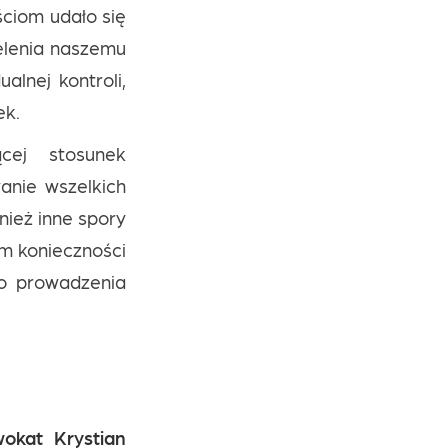
ściom udało się
elenia naszemu
alnej kontroli,
ek.
cej stosunek
anie wszelkich
nież inne spory
ym konieczności
go prowadzenia
okat Krystian