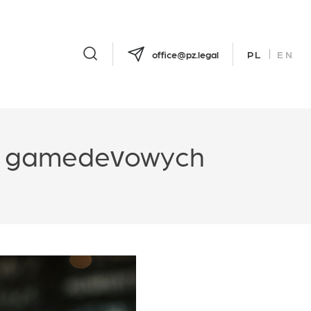
office@pz.legal
PL
EN
ch gamedevowych