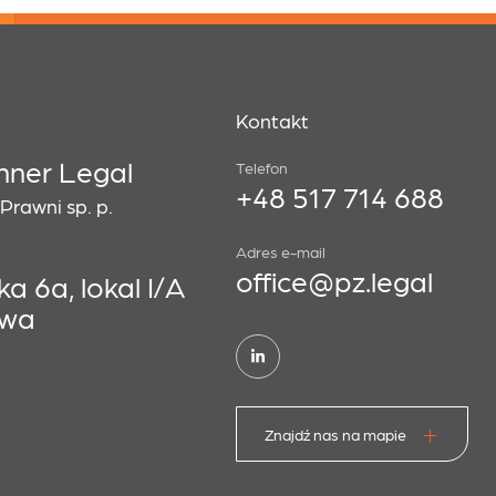
Kontakt
hner Legal
Telefon
+48 517 714 688
rawni sp. p.
Adres e-mail
office@pz.legal
a 6a, lokal I/A
awa
Znajdź nas na mapie