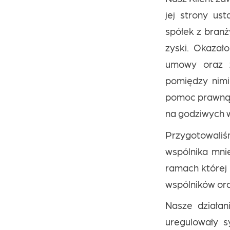
jej strony us
spółek z branż
zyski. Okazał
umowy oraz z
pomiędzy nimi 
pomoc prawną 
na godziwych 
Przygotowali
wspólnika mni
ramach której 
wspólników ora
Nasze działan
uregulowały s