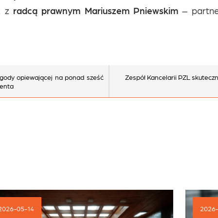
z z
radcą prawnym Mariuszem Pniewskim
– partne
ugody opiewającej na ponad sześć
Zespół Kancelarii PZL skutecz
ienta
2026-04-30