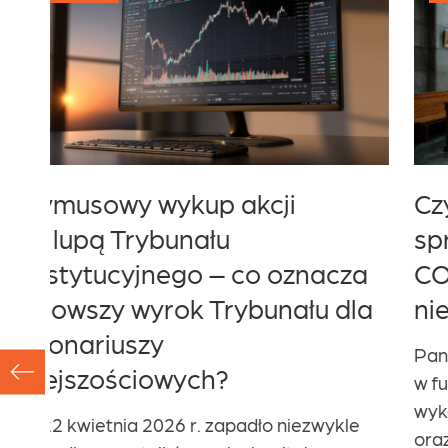
Czy brak jawnego rozpoznania
sprawy w czasie pandemii
za
COVID-19 może skutkować
la
nieważnością postępowania?
Pandemia COVID-19 przyniosła wiele zmian
w funkcjonowaniu sądów, w tym szerokie
wykorzystanie rozpraw zdalnych
le
oraz częstsze rozpoznawanie spraw