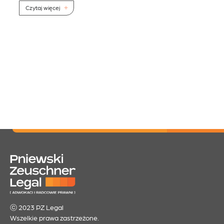
gos
Czytaj więcej
ych
C
ⓒ 2023 PZ Legal
Wszelkie prawa zastrzeżone.