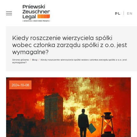
Skip
Zespół
to
PL
EN
Specjalizacje
content
Sukcesy
Blog
Kiedy roszczenie wierzyciela spółki
wobec członka zarządu spółki z o.o. jest
Aktualności
wymagalne?
Kariera
Strona główna
/
Blog
/
Kiedy roszczenie wierzyciela spółki wobec członka zarządu spółki z o.o. jest
wymagalne?
Kontakt
2024-10-08
office@pz.legal