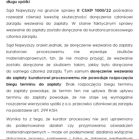
długu spółki
Sąd Najwyższy na gruncie sprawy
II CSKP 1000/22
pośrednio
rozważał również kwestię skuteczności doręczenia członkowi
zarządu wezwania do zapłaty. W stanie faktycznym sprawy
wezwanie do zapłaty zostało doręczone do kuratora procesowego
członka zarządu.
Sąd Najwyższy orzekł jednak, że doręczenie wezwania do zapłaty
kuratorowi procesowemu nie wywołuje skutków
materialnoprawnych, tzn. że nie można przyjąć, że wezwanie
zostało doręczone ze skutkiem takim, jakby było doręczone
do samego członka zarządu. Tym samym
doręczenie wezwania
do zapłaty kuratorowi procesowemu nie powoduje rozpoczęcia
biegu terminu do zapłaty
. Brak rozpoczęcia biegu terminu
do zapłaty powoduje, że termin ten nie upływa. Brak upływu
terminu do zapłaty powoduje, że nie staje się wymagalne
roszczenie wierzyciela spółki z o.o. przeciwko członkowi jej zarządu
na podstawie art. 299 KSH.
Wynika to z tego, że kurator procesowy nie jest uprawniony
do podejmowania działań czy przyjmowania oświadczeń
materialnoprawnych – może on podejmować działania wyłącznie
dotyczące procesu sądowego i tylko w zakresie niezbędnym