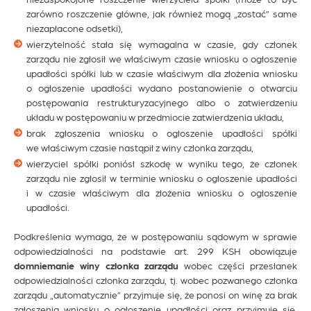
zarówno roszczenie główne, jak również mogą „zostać” same
niezapłacone odsetki),
wierzytelność stała się wymagalna w czasie, gdy członek
zarządu nie zgłosił we właściwym czasie wniosku o ogłoszenie
upadłości spółki lub w czasie właściwym dla złożenia wniosku
o ogłoszenie upadłości wydano postanowienie o otwarciu
postępowania restrukturyzacyjnego albo o zatwierdzeniu
układu w postępowaniu w przedmiocie zatwierdzenia układu,
brak zgłoszenia wniosku o ogłoszenie upadłości spółki
we właściwym czasie nastąpił z winy członka zarządu,
wierzyciel spółki poniósł szkodę w wyniku tego, że członek
zarządu nie zgłosił w terminie wniosku o ogłoszenie upadłości
i w czasie właściwym dla złożenia wniosku o ogłoszenie
upadłości.
Podkreślenia wymaga, że w postępowaniu sądowym w sprawie
odpowiedzialności na podstawie art. 299 KSH obowiązuje
domniemanie winy
członka zarządu
wobec części przesłanek
odpowiedzialności członka zarządu, tj. wobec pozwanego członka
zarządu „automatycznie” przyjmuje się, że ponosi on winę za brak
zgłoszenia wniosku o ogłoszenie upadłości oraz przyjmuje się,