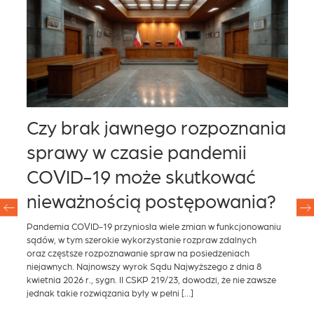
Czy brak jawnego rozpoznania
U
sprawy w czasie pandemii
k
za
COVID-19 może skutkować
–
nieważnością postępowania?
S
Pandemia COVID-19 przyniosła wiele zmian w funkcjonowaniu
Do 
sądów, w tym szerokie wykorzystanie rozpraw zdalnych
Min
oraz częstsze rozpoznawanie spraw na posiedzeniach
han
niejawnych. Najnowszy wyrok Sądu Najwyższego z dnia 8
Spr
kwietnia 2026 r., sygn. II CSKP 219/23, dowodzi, że nie zawsze
nad
jednak takie rozwiązania były w pełni […]
z o
reg