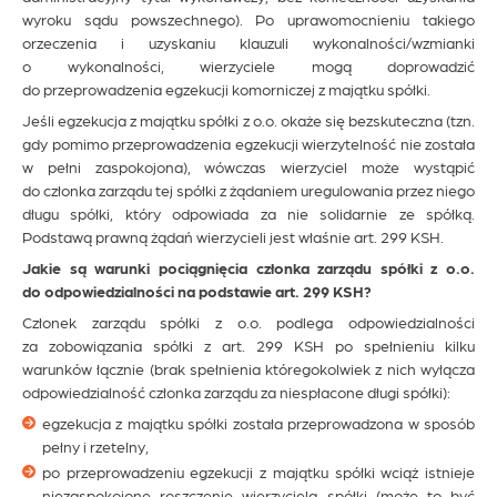
wyroku sądu powszechnego). Po uprawomocnieniu takiego
orzeczenia i uzyskaniu klauzuli wykonalności/wzmianki
o wykonalności, wierzyciele mogą doprowadzić
do przeprowadzenia egzekucji komorniczej z majątku spółki.
Jeśli egzekucja z majątku spółki z o.o. okaże się bezskuteczna (tzn.
gdy pomimo przeprowadzenia egzekucji wierzytelność nie została
w pełni zaspokojona), wówczas wierzyciel może wystąpić
do członka zarządu tej spółki z żądaniem uregulowania przez niego
długu spółki, który odpowiada za nie solidarnie ze spółką.
Podstawą prawną żądań wierzycieli jest właśnie art. 299 KSH.
Jakie są warunki pociągnięcia członka zarządu spółki z o.o.
do odpowiedzialności na podstawie art. 299 KSH?
Członek zarządu spółki z o.o. podlega odpowiedzialności
za zobowiązania spółki z art. 299 KSH po spełnieniu kilku
warunków łącznie (brak spełnienia któregokolwiek z nich wyłącza
odpowiedzialność członka zarządu za niespłacone długi spółki):
egzekucja z majątku spółki została przeprowadzona w sposób
pełny i rzetelny,
po przeprowadzeniu egzekucji z majątku spółki wciąż istnieje
niezaspokojone roszczenie wierzyciela spółki (może to być