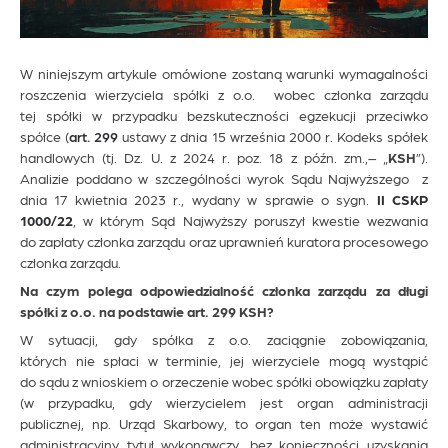
W niniejszym artykule omówione zostaną warunki wymagalności
roszczenia wierzyciela spółki z o.o. wobec członka zarządu
tej spółki w przypadku bezskuteczności egzekucji przeciwko
spółce (
art. 299
ustawy z dnia 15 września 2000 r. Kodeks spółek
handlowych (tj. Dz. U. z 2024 r. poz. 18 z późn. zm.,– „
KSH
”).
Analizie poddano w szczególności wyrok Sądu Najwyższego z
dnia 17 kwietnia 2023 r., wydany w sprawie o sygn.
II CSKP
1000/22
, w którym Sąd Najwyższy poruszył kwestie wezwania
do zapłaty członka zarządu oraz uprawnień kuratora procesowego
członka zarządu.
Na czym polega odpowiedzialność członka zarządu za długi
spółki z o.o. na podstawie art. 299 KSH?
W sytuacji, gdy spółka z o.o. zaciągnie zobowiązania,
których nie spłaci w terminie, jej wierzyciele mogą wystąpić
do sądu z wnioskiem o orzeczenie wobec spółki obowiązku zapłaty
(w przypadku, gdy wierzycielem jest organ administracji
publicznej, np. Urząd Skarbowy, to organ ten może wystawić
administracyjny tytuł wykonawczy, bez konieczności uzyskania