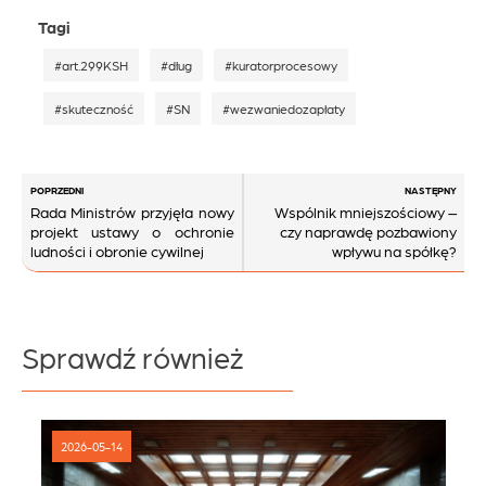
Tagi
#art.299KSH
#dług
#kuratorprocesowy
#skuteczność
#SN
#wezwaniedozapłaty
Nawigacja
POPRZEDNI
NASTĘPNY
Rada Ministrów przyjęła nowy
Wspólnik mniejszościowy –
wpisu
projekt ustawy o ochronie
czy naprawdę pozbawiony
ludności i obronie cywilnej
wpływu na spółkę?
Sprawdź również
2026-05-14