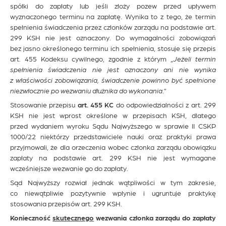
spółki do zapłaty lub jeśli złoży pozew przed upływem
wyznaczonego terminu na zapłatę. Wynika to z tego, że termin
spełnienia świadczenia przez członków zarządu na podstawie art.
299 KSH nie jest oznaczony. Do wymagalności zobowiązań
bez jasno określonego terminu ich spełnienia, stosuje się przepis
art. 455 Kodeksu cywilnego, zgodnie z którym „
Jeżeli termin
spełnienia świadczenia nie jest oznaczony ani nie wynika
z właściwości zobowiązania, świadczenie powinno być spełnione
niezwłocznie po wezwaniu dłużnika do wykonania
.”
Stosowanie przepisu
art. 455 KC
do odpowiedzialności z art. 299
KSH nie jest wprost określone w przepisach KSH, dlatego
przed wydaniem wyroku Sądu Najwyższego w sprawie II CSKP
1000/22 niektórzy przedstawiciele nauki oraz praktyki prawa
przyjmowali, że dla orzeczenia wobec członka zarządu obowiązku
zapłaty na podstawie art. 299 KSH nie jest wymagane
wcześniejsze wezwanie go do zapłaty.
Sąd Najwyższy rozwiał jednak wątpliwości w tym zakresie,
co niewątpliwie pozytywnie wpłynie i ugruntuje praktykę
stosowania przepisów art. 299 KSH.
Konieczność
skutecznego
wezwania członka zarządu do zapłaty