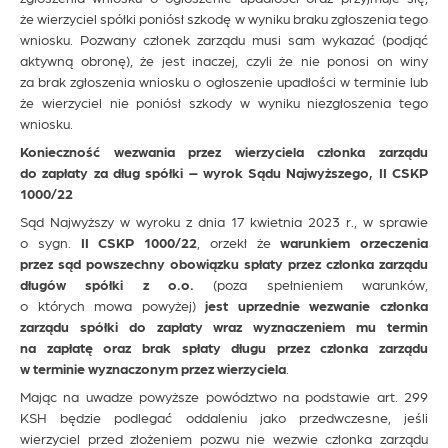
że wierzyciel spółki poniósł szkodę w wyniku braku zgłoszenia tego
wniosku. Pozwany członek zarządu musi sam wykazać (podjąć
aktywną obronę), że jest inaczej, czyli że nie ponosi on winy
za brak zgłoszenia wniosku o ogłoszenie upadłości w terminie lub
że wierzyciel nie poniósł szkody w wyniku niezgłoszenia tego
wniosku.
Konieczność wezwania przez wierzyciela członka zarządu
do zapłaty za dług spółki – wyrok Sądu Najwyższego, II CSKP
1000/22
Sąd Najwyższy w wyroku z dnia 17 kwietnia 2023 r., w sprawie
o sygn.
II CSKP 1000/22
, orzekł że
warunkiem orzeczenia
przez sąd powszechny obowiązku spłaty przez członka zarządu
długów spółki z o.o.
(poza spełnieniem warunków,
o których mowa powyżej)
jest uprzednie wezwanie członka
zarządu spółki do zapłaty wraz wyznaczeniem mu termin
na zapłatę oraz brak spłaty długu przez członka zarządu
w terminie wyznaczonym przez wierzyciela
.
Mając na uwadze powyższe powództwo na podstawie art. 299
KSH będzie podlegać oddaleniu jako przedwczesne, jeśli
wierzyciel przed złożeniem pozwu nie wezwie członka zarządu