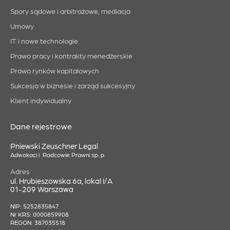
Spory sądowe i arbitrażowe, mediacja
Umowy
IT i nowe technologie
Prawo pracy i kontrakty menedżerskie
Prawo rynków kapitałowych
Sukcesja w biznesie i zarząd sukcesyjny
Klient indywidualny
Dane rejestrowe
Pniewski Zeuschner Legal
Adwokaci i Radcowie Prawni sp. p.
Adres
ul. Hrubieszowska 6a, lokal I/A
01-209 Warszawa
NIP: 5252835847
Nr KRS: 0000859908
REGON: 387035518