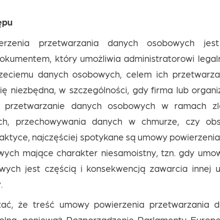
ępu
rzenia przetwarzania danych osobowych jest
kumentem, który umożliwia administratorowi legal
zeciemu danych osobowych, celem ich przetwarza
ę niezbędna, w szczególności, gdy firma lub organ
ć przetwarzanie danych osobowych w ramach zl
ych, przechowywania danych w chmurze, czy obs
aktyce, najczęściej spotykane są umowy powierzeni
ych mające charakter niesamoistny, tzn. gdy umo
ych jest częścią i konsekwencją zawarcia innej
.
ać, że treść umowy powierzenia przetwarzania d
lna, ponieważ Rozporządzenie Parlamentu Europe