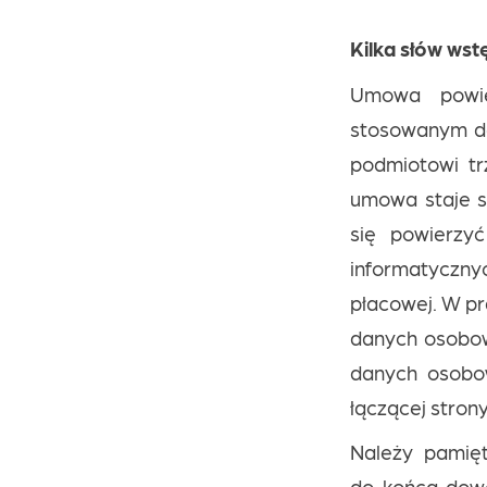
Kilka słów wst
Umowa powie
stosowanym do
podmiotowi tr
umowa staje si
się powierzy
informatyczn
płacowej. W pr
danych osobow
danych osobow
łączącej strony
Należy pamięt
do końca dowo