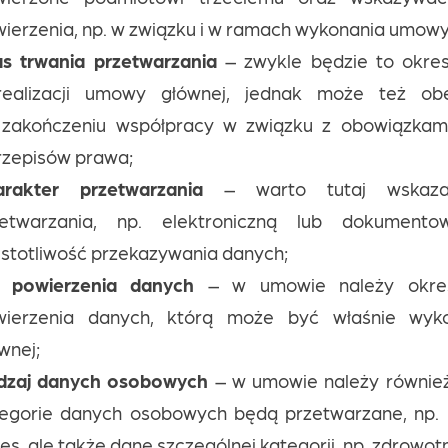
ierzenia, np. w związku i w ramach wykonania umowy
as trwania przetwarzania
– zwykle będzie to okres
realizacji umowy głównej, jednak może też o
 zakończeniu współpracy w związku z obowiązkami
rzepisów prawa;
arakter przetwarzania
– warto tutaj wskaz
zetwarzania, np. elektroniczną lub dokumento
stotliwość przekazywania danych;
l powierzenia danych
– w umowie należy okreś
wierzenia danych, którą może być właśnie wy
wnej;
dzaj danych osobowych
– w umowie należy również 
egorie danych osobowych będą przetwarzane, np. i
es, ale także dane szczególnej kategorii, np. zdrowot