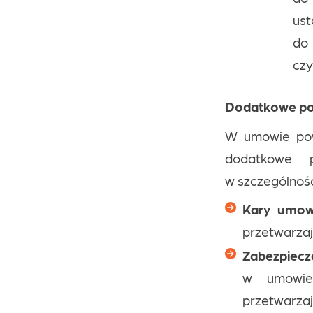
us
do
czy
Dodatkowe pos
W umowie powi
dodatkowe po
w szczególnośc
Kary umo
przetwarzaj
Zabezpiecz
w umowie 
przetwarzaj