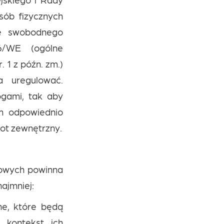
sób fizycznych
e swobodnego
6/WE (ogólne
. 1 z późn. zm.)
a uregulować.
gami, tak aby
im odpowiednio
ot zewnętrzny.
owych powinna
ajmniej:
ne, które będą
 kontekst ich