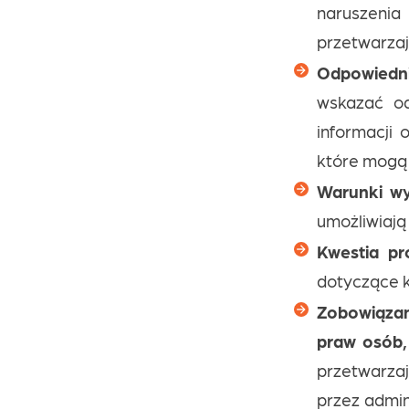
naruszeni
przetwarzaj
Odpowiedn
wskazać od
informacji
które mogą 
Warunki w
umożliwiają
Kwestia pr
dotyczące k
Zobowiązan
praw osób,
przetwarz
przez admin