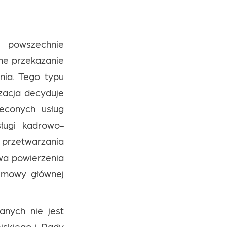
 powszechnie
ne przekazanie
nia. Tego typu
izacja decyduje
econych usług
ługi kadrowo-
a przetwarzania
wa powierzenia
 umowy głównej
anych nie jest
jskiego i Rady