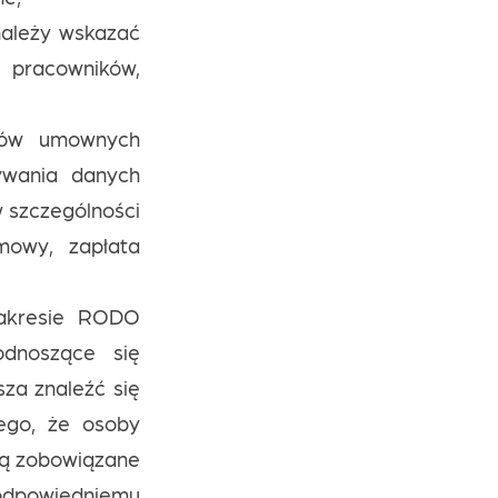
ależy wskazać
 pracowników,
ków umownych
ywania danych
 szczególności
mowy, zapłata
akresie RODO
odnoszące się
za znaleźć się
ego, że osoby
ą zobowiązane
dpowiedniemu