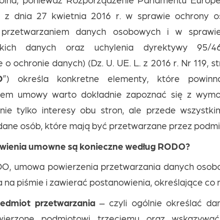
 z dnia 27 kwietnia 2016 r. w sprawie ochrony o
 przetwarzaniem danych osobowych i w sprawi
akich danych oraz uchylenia dyrektywy 95/4
o ochronie danych) (Dz. U. UE. L. z 2016 r. Nr 119, str
O
”) określa konkretne elementy, które powinn
iem umowy warto dokładnie zapoznać się z wymo
nie tylko interesy obu stron, ale przede wszystk
dane osób, które mają być przetwarzane przez podmi
owienia umowne są konieczne według RODO?
DO, umowa powierzenia przetwarzania danych osob
 na piśmie i zawierać postanowienia, określające co n
zedmiot przetwarzania
– czyli ogólnie określać da
wierzone podmiotowi trzeciemu oraz wskazywać