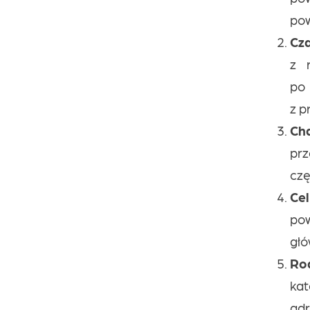
pow
Cz
z 
po
z p
Ch
pr
czę
Ce
po
głó
Ro
kat
adr