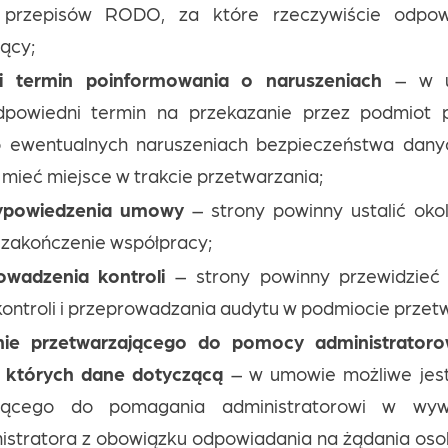
a przepisów RODO, za które rzeczywiście odpo
ący;
i termin poinformowania o naruszeniach
– w u
powiedni termin na przekazanie przez podmiot p
 o ewentualnych naruszeniach bezpieczeństwa dan
mieć miejsce w trakcie przetwarzania;
ypowiedzenia umowy
– strony powinny ustalić okol
 zakończenie współpracy;
owadzenia kontroli
– strony powinny przewidzieć 
ontroli i przeprowadzania audytu w podmiocie przet
ie przetwarzającego do pomocy administratorowi
 których dane dotyczącą
– w umowie możliwe jes
ającego do pomagania administratorowi w wyw
istratora z obowiązku odpowiadania na żądania osob