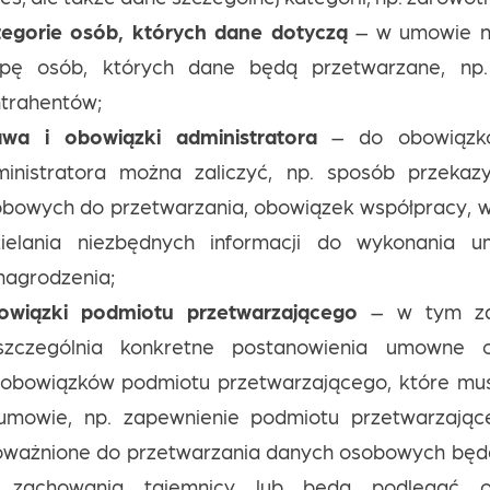
tegorie osób, których dane dotyczą
– w umowie n
upę osób, których dane będą przetwarzane, np.
trahentów;
awa i obowiązki administratora
– do obowiąz
ministratora można zaliczyć, np. sposób przekaz
bowych do przetwarzania, obowiązek współpracy, w
zielania niezbędnych informacji do wykonania u
agrodzenia;
owiązki podmiotu przetwarzającego
– w tym z
szczególnia konkretne postanowienia umowne 
obowiązków podmiotu przetwarzającego, które mus
umowie, np. zapewnienie podmiotu przetwarzając
oważnione do przetwarzania danych osobowych będ
 zachowania tajemnicy lub będą podlegać o