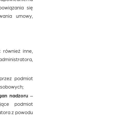
owiązania się
rwania umowy,
 również inne,
ministratora,
przez podmiot
osobowych;
rgan nadzoru
–
jące podmiot
ratora z powodu