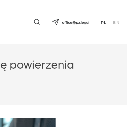
office@pz.legal
PL
EN
ę powierzenia