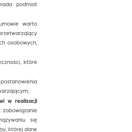
wiada podmiot
mowie warto
rzetwarzający
ych osobowych,
iczności, które
postanowienia
warzającym;
 w realizacji
t zobowiązanie
iązywaniu się
y, której dane