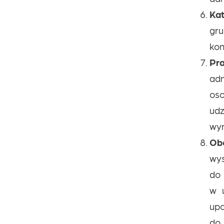
Ka
gr
kon
Pr
ad
oso
ud
wyn
Ob
wy
do 
w 
up
do