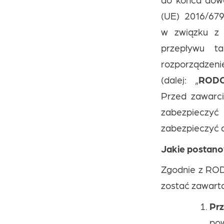
(UE) 2016/679
w związku z
przepływu t
rozporządzenie 
(dalej: „
ROD
Przed zawarc
zabezpieczyć 
zabezpieczyć 
Jakie postan
Zgodnie z RO
zostać zawarta
Pr
po