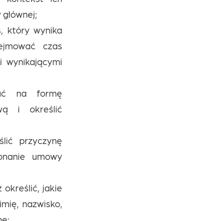
 głównej;
, który wynika
bejmować czas
 wynikającymi
ać na formę
wą i określić
lić przyczynę
konanie umowy
określić, jakie
mię, nazwisko,
ne;