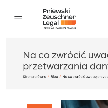
Skip
Zespół
to
content
Specjalizacje
Na co zwrócić uw
Sukcesy
przetwarzania dan
Blog
Strona główna
/
Blog
/
Na co zwrócić uwagę przyg
Aktualności