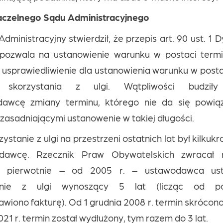
czelnego Sądu Administracyjnego
dministracyjny stwierdził, że przepis art. 90 ust. 1
ozwala na ustanowienie warunku w postaci termi
 usprawiedliwienie dla ustanowienia warunku w post
skorzystania z ulgi. Wątpliwości budził
dawcę zmiany terminu, którego nie da się powią
zasadniającymi ustanowenie w takiej długości.
ystanie z ulgi na przestrzeni ostatnich lat był kilkuk
dawcę. Rzecznik Praw Obywatelskich zwracał
e pierwotnie – od 2005 r. – ustawodawca ust
anie z ulgi wynoszący 5 lat (licząc od po
wiono fakturę). Od 1 grudnia 2008 r. termin skrócono d
21 r. termin został wydłużony, tym razem do 3 lat.