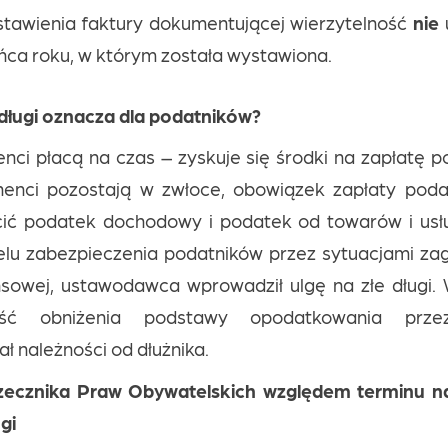
tawienia faktury dokumentującej wierzytelność
nie
u
ońca roku, w którym została wystawiona.
 długi oznacza dla podatników?
enci płacą na czas – zyskuje się środki na zapłatę p
henci pozostają w zwłoce, obowiązek zapłaty poda
acić podatek dochodowy i podatek od towarów i us
lu zabezpieczenia podatników przez sytuacjami zag
nsowej, ustawodawca wprowadził ulgę na złe długi.
ść obniżenia podstawy opodatkowania przez 
ł należności od dłużnika.
zecznika Praw Obywatelskich względem terminu na
ugi