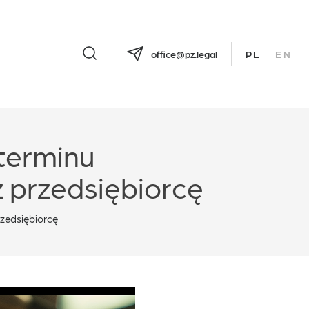
office@pz.legal
PL
EN
terminu
ez przedsiębiorcę
rzedsiębiorcę