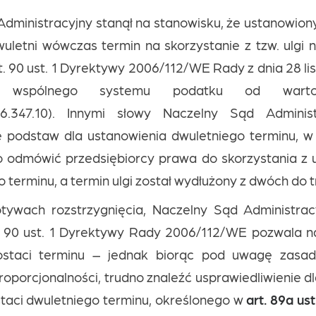
dministracyjny stanął na stanowisku, że ustanowiony 
letni wówczas termin na skorzystanie z tzw. ulgi na
t. 90 ust. 1 Dyrektywy 2006/112/WE Rady z dnia 28 li
 wspólnego systemu podatku od wartoś
006.347.10). Innymi słowy Naczelny Sąd Administ
je podstaw dla ustanowienia dwuletniego terminu, w
 odmówić przedsiębiorcy prawa do skorzystania z ul
 terminu, a termin ulgi został wydłużony z dwóch do t
ywach rozstrzygnięcia, Naczelny Sąd Administracyj
t. 90 ust. 1 Dyrektywy Rady 2006/112/WE pozwala n
staci terminu – jednak biorąc pod uwagę zasadę
roporcjonalności, trudno znaleźć usprawiedliwienie d
taci dwuletniego terminu, określonego w
art. 89a us