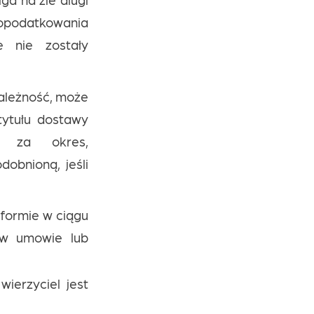
 opodatkowania
e nie zostały
 należność, może
ytułu dostawy
u za okres,
obnioną, jeśli
 formie w ciągu
w umowie lub
ierzyciel jest