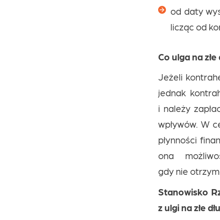
od daty wys
licząc od k
Co ulga na złe
Jeżeli kontrah
jednak kontra
i należy zapł
wpływów. W ce
płynności fina
ona możliwo
gdy nie otrzyma
Stanowisko R
z ulgi na złe dł