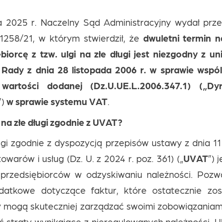
 2025 r. Naczelny Sąd Administracyjny wydał pr
 1258/21, w którym stwierdził, że
dwuletni termin n
biorcę z tzw. ulgi na złe długi jest niezgodny z u
Rady z dnia 28 listopada 2006 r. w sprawie wspó
artości dodanej (Dz.U.UE.L.2006.347.1) („D
”)
w sprawie systemu VAT
.
 na złe długi zgodnie z UVAT?
ugi zgodnie z dyspozycją przepisów ustawy z dnia 1
owarów i usług (Dz. U. z 2024 r. poz. 361) („
UVAT
”) 
przedsiębiorców w odzyskiwaniu należności. Poz
odatkowe dotyczące faktur, które ostatecznie zos
y mogą skuteczniej zarządzać swoimi zobowiązania
ć straty wynikające z nieregulowanych należności. Ul