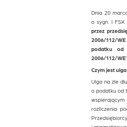
Dnia 20 marca
o sygn. I FSK
przez przedsię
2006/112/WE 
podatku od w
2006/112/WE
Czym jest ulga
Ulga na złe dł
o podatku od t
wspierającym 
rozliczenia p
Przedsiębiorc
i minimalizowa