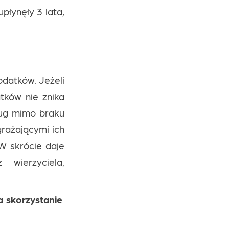
płynęły 3 lata,
odatków. Jeżeli
tków nie znika
ług mimo braku
rażającymi ich
 W skrócie daje
wierzyciela,
 skorzystanie