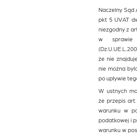
Naczelny Sąd A
pkt 5 UVAT dwu
niezgodny z ar
w sprawie
(Dz.U.UE.L.2
że nie znajdu
nie można było
po upływie tego
W ustnych mot
że przepis ar
warunku w po
podatkowej i p
warunku w pos