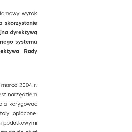
zełomowy wyrok
a skorzystanie
nijną dyrektywą
lnego systemu
yrektywa Rady
1 marca 2004 r.
jest narzędziem
wala korygować
tały opłacone.
mi podatkowymi
ga na złe długi