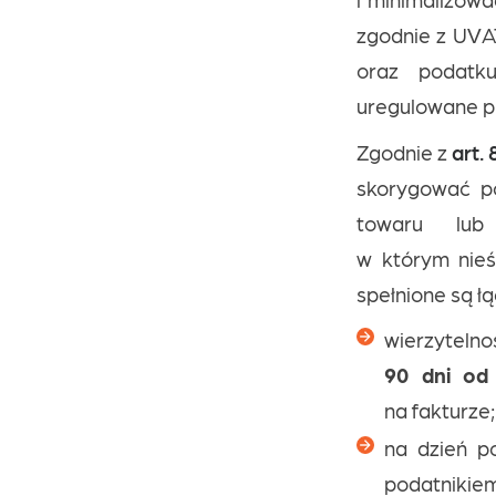
zgodnie z UVA
oraz podatku
uregulowane pr
Zgodnie z
art.
skorygować p
towaru lub
w którym nieś
spełnione są ł
wierzytelno
90 dni od 
na fakturze;
na dzień po
podatnikiem