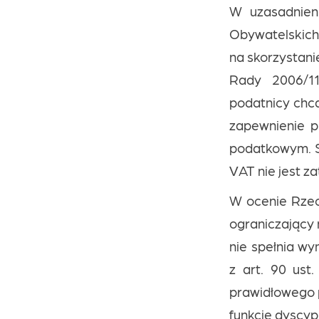
W uzasadnieni
Obywatelskic
na skorzystanie
Rady 2006/11
podatnicy chcą
zapewnienie 
podatkowym. S
VAT nie jest z
W ocenie Rzec
ograniczający 
nie spełnia wy
z art. 90 ust
prawidłowego 
funkcję dyscyp