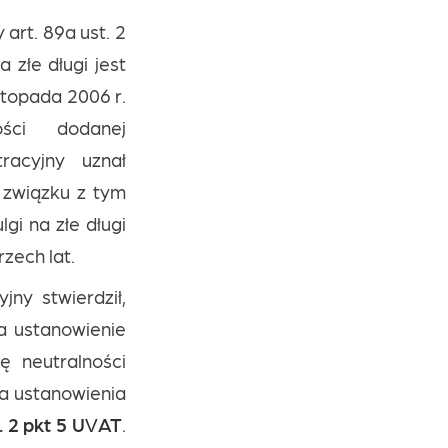
art. 89a ust. 2
 złe długi jest
stopada 2006 r.
ci dodanej
racyjny uznał
 związku z tym
gi na złe długi
rzech lat.
ny stwierdził,
a ustanowienie
 neutralności
la ustanowienia
t. 2 pkt 5 UVAT
.