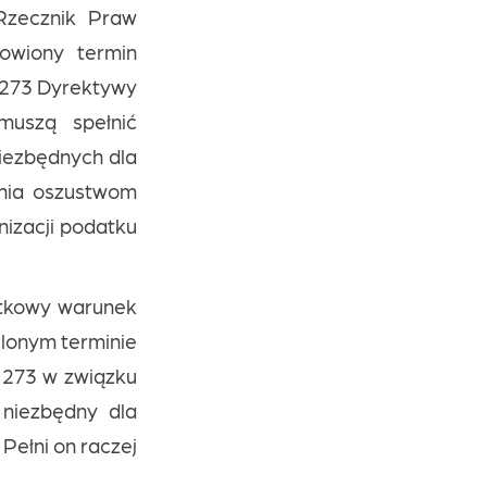
 Rzecznik Praw
owiony termin
t. 273 Dyrektywy
muszą spełnić
niezbędnych dla
nia oszustwom
izacji podatku
atkowy warunek
ślonym terminie
. 273 w związku
 niezbędny dla
ełni on raczej