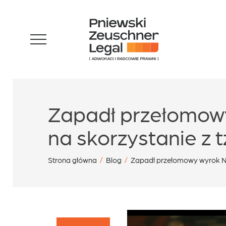
Skip
Zespół
to
content
Specjalizacje
Zapadł przełomow
Sukcesy
na skorzystanie z t
Blog
Strona główna
/
Blog
/
Zapadł przełomowy wyrok NSA 
Aktualności