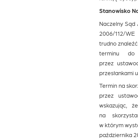
Stanowisko Na
Naczelny Sąd A
2006/112/WE p
trudno znaleźć
terminu do 
przez ustawo
przesłankami u
Termin na skorz
przez ustawo
wskazując, ż
na skorzyst
w którym wysta
października 20