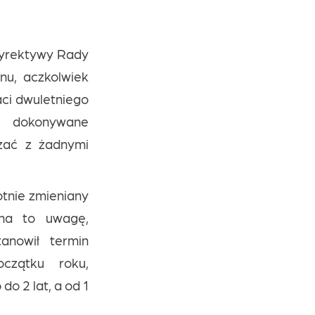
 Dyrektywy Rady
nu, aczkolwiek
aci dwuletniego
y dokonywane
zać z żadnymi
rotnie zmieniany
 na to uwagę,
anowił termin
czątku roku,
o 2 lat, a od 1