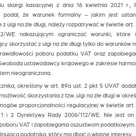
u skargi kasacyjnej z dnia 16 kwietnia 2021 r.,
h podał, że warunek formalny – jakim jest ustan
 z ulgi na złe długi, należy rozpatrywać w świetle ar
2/WE nakazującym ograniczać warunki, które 
cy skorzystać z ulgi na złe długi tylko do warunków 
prawidłowości poboru podatku VAT oraz zapobiega
woboda ustawodawcy krajowego w zakresie harmon
atem nieograniczona.
znika, określony w art. 89a ust. 2 pkt 5 UVAT dod
możliwość skorzystania z tzw. ulgi na złe długi w okre
mogów proporcjonalności regulacyjnej w świetle art
. 1 i 2 Dyrektywy Rady 2006/112/WE. Nie jest on
poboru VAT i zapobiegania oszustwom podatkowym. P
linującą podatnika, który ma dbać o własne interesy.