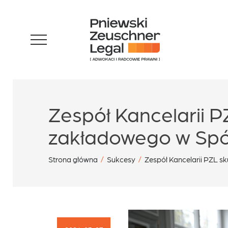
Skip
Zespół
to
content
Specjalizacje
Zespół Kancelarii P
Sukcesy
zakładowego w Spół
Strona główna
/
Sukcesy
/
Zespół Kancelarii PZL s
Blog
Aktualności