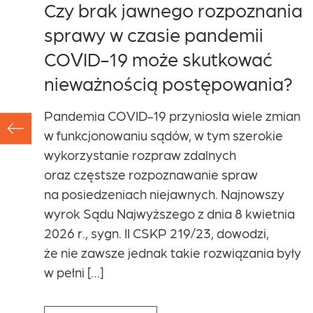
Czy brak jawnego rozpoznania
sprawy w czasie pandemii
za
COVID-19 może skutkować
la
nieważnością postępowania?
Pandemia COVID-19 przyniosła wiele zmian
w funkcjonowaniu sądów, w tym szerokie
wykorzystanie rozpraw zdalnych
le
oraz częstsze rozpoznawanie spraw
go
na posiedzeniach niejawnych. Najnowszy
o,
wyrok Sądu Najwyższego z dnia 8 kwietnia
2026 r., sygn. II CSKP 219/23, dowodzi,
że nie zawsze jednak takie rozwiązania były
ego
w pełni […]
może