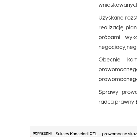
wnioskowanych
Uzyskane rozst
realizację pla
próbami wyko
negocjacyjneg
Obecnie kon
prawomocneg
prawomocnego 
Sprawy prowa
radca prawny
Nawigacja
Sukces Kancelarii PZL — prawomocne skaza
POPRZEDNI