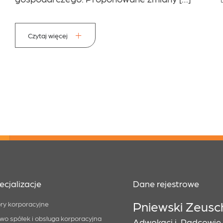
Czytaj więcej
ecjalizacje
Dane rejestrowe
Pniewski Zeusc
ry korporacyjne
wo spółek i obsługa korporacyjna
Adwokaci i Radcowie P