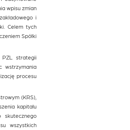
ia wpisu zmian
 zakładowego i
ki. Celem tych
zczeniem Spółki
 PZL strategii
c wstrzymania
izację procesu
strowym (KRS),
zenia kapitału
o skutecznego
su wszystkich