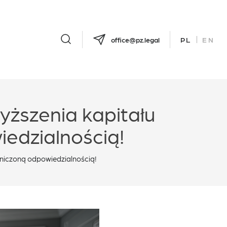
office@pz.legal
PL
EN
yższenia kapitału
edzialnością!
aniczoną odpowiedzialnością!