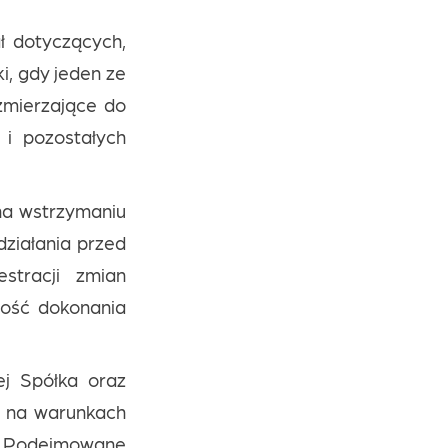
ł dotyczących,
i, gdy jeden ze
 zmierzające do
 i pozostałych
na wstrzymaniu
ziałania przed
stracji zmian
ność dokonania
ej Spółka oraz
i na warunkach
i. Podejmowane