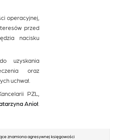
ci operacyjnej,
interesów przed
ędzia nacisku
do uzyskania
eczenia oraz
ych uchwał.
ancelarii PZL,
atarzyna Anioł
.
szące znamiona agresywnej księgowości