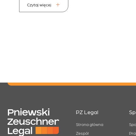
Czytaj więcej
PZ Legal
Sp
Strona główna
Spo
Zespół
Pra