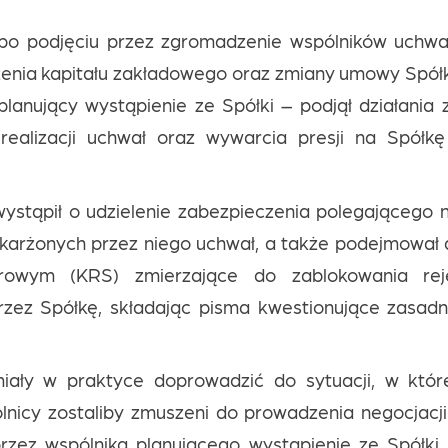
po podjęciu przez zgromadzenie wspólników uchwa
enia kapitału zakładowego oraz zmiany umowy Spółk
lanujący wystąpienie ze Spółki – podjął działania
realizacji uchwał oraz wywarcia presji na Spółkę
wystąpił o udzielenie zabezpieczenia polegającego 
karżonych przez niego uchwał, a także podejmował d
rowym (KRS) zmierzające do zablokowania reje
rzez Spółkę, składając pisma kwestionujące zasad
miały w praktyce doprowadzić do sytuacji, w któr
ólnicy zostaliby zmuszeni do prowadzenia negocjacj
rzez wspólnika planującego wystąpienie ze Spółk