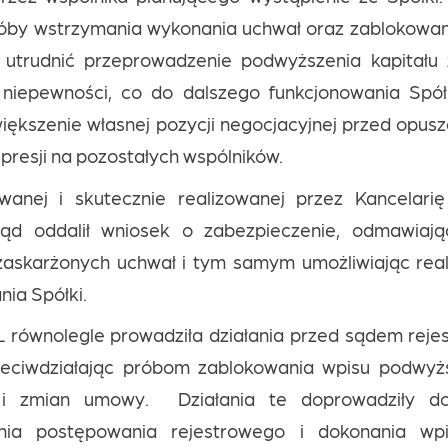
róby wstrzymania wykonania uchwał oraz zablokowan
utrudnić przeprowadzenie podwyższenia kapitału
niepewności, co do dalszego funkcjonowania Spół
większenie własnej pozycji negocjacyjnej przed opus
presji na pozostałych wspólników.
wanej i skutecznie realizowanej przez Kancelarię
Sąd oddalił wniosek o zabezpieczenie, odmawiają
zaskarżonych uchwał i tym samym umożliwiając real
nia Spółki.
L równolegle prowadziła działania przed sądem reje
zeciwdziałając próbom zablokowania wpisu podwyżs
i zmian umowy. Działania te doprowadziły d
nia postępowania rejestrowego i dokonania wpi