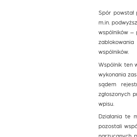
Spór powstał 
m.in. podwyższ
wspólników – p
zablokowania 
wspólników.
Wspólnik ten 
wykonania zas
sądem rejest
zgłoszonych p
wpisu.
Działania te 
pozostali wsp
narzucanych p