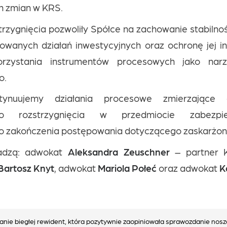
 zmian w KRS.
rzygnięcia pozwoliły Spółce na zachowanie stabilnoś
nowanych działań inwestycyjnych oraz ochronę jej 
rzystania instrumentów procesowych jako narz
o.
tynuujemy działania procesowe zmierzające 
o rozstrzygnięcia w przedmiocie zabezpi
zakończenia postępowania dotyczącego zaskarżon
dzą: adwokat
Aleksandra Zeuschner
– partner K
Bartosz Knyt
, adwokat
Mariola Połeć
oraz adwokat
K
nie biegłej rewident, która pozytywnie zaopiniowała sprawozdanie no