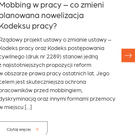
Mobbing w pracy – co zmieni
Na 
planowana nowelizacja
en
Kodeksu pracy?
ur
Na
Rządowy projekt ustawy o zmianie ustawy –
ko
Kodeks pracy oraz Kodeks postępowania
pr
cywilnego (druk nr 2289) stanowi jedną
z najistotniejszych propozycji reform
w 
w obszarze prawa pracy ostatnich lat. Jego
dr
celem jest skuteczniejsza ochrona
ro
pracowników przed mobbingiem,
dyskryminacją oraz innymi formami przemocy
Na T
w miejscu […]
albo
nigd
umow
Czytaj więcej